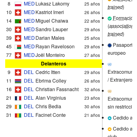
8
MED
Lukasz Lakomy
25 años
trained
)
10
MED
Kastriot Imeri
26 años
Formación
14
MED
Miguel Chaiwa
22 años
(
association-
30
MED
Sandro Lauper
29 años
trained
)
39
MED
Darian Males
25 años
Pasaporte
45
MED
Rayan Raveloson
29 años
europeo
77
MED
Joël Monteiro
27 años
Delanteros
Extracomunit
9
DEL
Cedric Itten
29 años
/ Extranjero
11
DEL
Ebrima Colley
26 años
16
DEL
Christian Fassnacht
32 años
21
DEL
Alan Virginius
23 años
Extracomunit
29
DEL
Chris Bedia
sin restricció
30 años
31
DEL
Facinet Conte
21 años
Cedido al 
Cedido a o
club