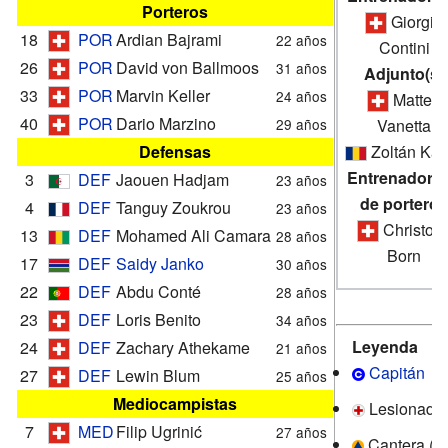
Porteros
Giorgio
18
POR
Ardian Bajrami
22 años
Contini
26
POR
David von Ballmoos
31 años
Adjunto(s)
33
POR
Marvin Keller
24 años
Matteo
40
POR
Dario Marzino
29 años
Vanetta
Defensas
Zoltán Kád
Entrenador(e
3
DEF
Jaouen Hadjam
23 años
de porteros
4
DEF
Tanguy Zoukrou
23 años
Christop
13
DEF
Mohamed Ali Camara
28 años
Born
17
DEF
Saidy Janko
30 años
22
DEF
Abdu Conté
28 años
23
DEF
Loris Benito
34 años
Leyenda
24
DEF
Zachary Athekame
21 años
Capitán
27
DEF
Lewin Blum
25 años
Mediocampistas
Lesionado
7
MED
Filip Ugrinić
27 años
Cantera (
cl