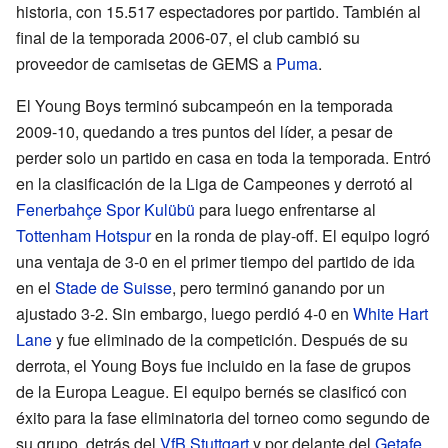
historia, con 15.517 espectadores por partido. También al
final de la temporada 2006-07, el club cambió su
proveedor de camisetas de GEMS a
Puma
.
El Young Boys terminó subcampeón en la temporada
2009-10, quedando a tres puntos del líder, a pesar de
perder solo un partido en casa en toda la temporada. Entró
en la clasificación de la Liga de Campeones y derrotó al
Fenerbahçe Spor Kulübü
para luego enfrentarse al
Tottenham Hotspur
en la ronda de play-off. El equipo logró
una ventaja de 3-0 en el primer tiempo del partido de ida
en el
Stade de Suisse
, pero terminó ganando por un
ajustado 3-2. Sin embargo, luego perdió 4-0 en
White Hart
Lane
y fue eliminado de la competición. Después de su
derrota, el Young Boys fue incluido en la fase de grupos
de la Europa League. El equipo bernés se clasificó con
éxito para la fase eliminatoria del torneo como segundo de
su grupo, detrás del
VfB Stuttgart
y por delante del
Getafe