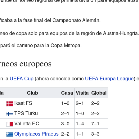
ificaba a la fase final del Campeonato Alemán.
rneo de copa solo para equipos de la región de Austria-Hungría.
paró el camino para la Copa Mitropa.
orneos europeos
en la
UEFA Cup
(ahora conocida como
UEFA Europa League
) 
da
Club
Casa
Visita
Global
Ikast FS
1–0
2–1
2–2
TPS Turku
2–1
1–0
2–2
Valletta F.C.
3–0
1–4
7–1
Olympiacos Piraeus
2–2
1–1
3–3