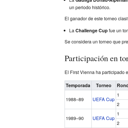
un periodo histórico.
El ganador de este torneo clas
La
Challenge Cup
fue un to
Se considera un torneo que pre
Participación en t
El First Vienna ha participado 
Temporada
Torneo
Ron
1
1988–89
UEFA Cup
2
1
1989–90
UEFA Cup
2