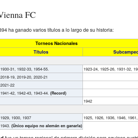
 Vienna FC
94 ha ganado varios títulos a lo largo de su historia:
Torneos Nacionales
Títulos
Subcampeo
1930-31, 1932-33, 1954-55.
1923-24, 1925-26, 1931-32, 19
2018-19, 2019-20, 2020-21
2021-22
1941-42, 1942-43, 1943-44.
(Record)
1942
1929, 1930, 1937
1925, 1926, 1936, 1946, 1961
1943.
(Único equipo no alemán en ganarla)
nd
fue un torneo regional de primera división para equipos aust