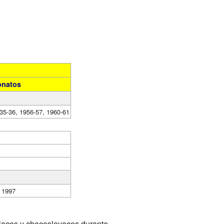
natos
35-36, 1956-57, 1960-61
, 1997
riacos y checoslovacos durante