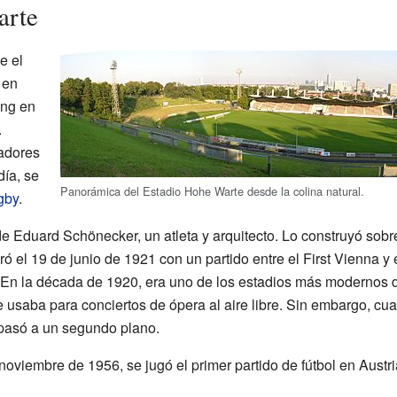
arte
e el
 en
ing en
.
adores
día, se
Panorámica del Estadio Hohe Warte desde la colina natural.
gby
.
de Eduard Schönecker, un atleta y arquitecto. Lo construyó sobr
ró el 19 de junio de 1921 con un partido entre el First Vienna 
. En la década de 1920, era uno de los estadios más modernos
e usaba para conciertos de ópera al aire libre. Sin embargo, c
pasó a un segundo plano.
oviembre de 1956, se jugó el primer partido de fútbol en Austria