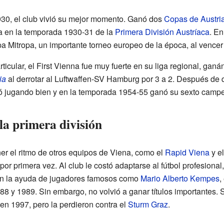
930, el club vivió su mejor momento. Ganó dos
Copas de Austri
iga en la temporada 1930-31 de la
Primera División Austríaca
. En
 Mitropa, un importante torneo europeo de la época, al vencer 
rticular, el First Vienna fue muy fuerte en su liga regional, gan
ia
al derrotar al Luftwaffen-SV Hamburg por 3 a 2. Después de 
ó jugando bien y en la temporada 1954-55 ganó su sexto campe
 la primera división
er el ritmo de otros equipos de Viena, como el
Rapid Viena
y e
r primera vez. Al club le costó adaptarse al fútbol profesional
on la ayuda de jugadores famosos como
Mario Alberto Kempes
,
8 y 1989. Sin embargo, no volvió a ganar títulos importantes. 
en 1997, pero la perdieron contra el
Sturm Graz
.