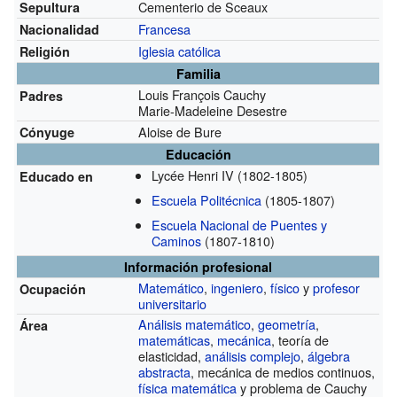
Cementerio de Sceaux
Sepultura
Francesa
Nacionalidad
Iglesia católica
Religión
Familia
Louis François Cauchy
Padres
Marie-Madeleine Desestre
Aloise de Bure
Cónyuge
Educación
Lycée Henri IV
(1802-1805)
Educado en
Escuela Politécnica
(1805-1807)
Escuela Nacional de Puentes y
Caminos
(1807-1810)
Información profesional
Matemático
,
ingeniero
,
físico
y
profesor
Ocupación
universitario
Análisis matemático
,
geometría
,
Área
matemáticas
,
mecánica
, teoría de
elasticidad,
análisis complejo
,
álgebra
abstracta
, mecánica de medios continuos,
física matemática
y problema de Cauchy