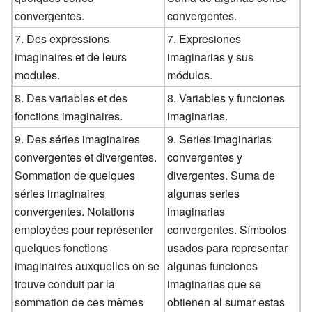
convergentes.
convergentes.
7. Des expressions
7. Expresiones
imaginaires et de leurs
imaginarias y sus
modules.
módulos.
8. Des variables et des
8. Variables y funciones
fonctions imaginaires.
imaginarias.
9. Des séries imaginaires
9. Series imaginarias
convergentes et divergentes.
convergentes y
Sommation de quelques
divergentes. Suma de
séries imaginaires
algunas series
convergentes. Notations
imaginarias
employées pour représenter
convergentes. Símbolos
quelques fonctions
usados para representar
imaginaires auxquelles on se
algunas funciones
trouve conduit par la
imaginarias que se
sommation de ces mêmes
obtienen al sumar estas