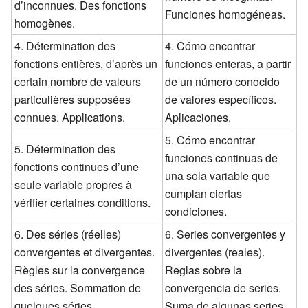
d’inconnues. Des fonctions
Funciones homogéneas.
homogènes.
4. Détermination des
4. Cómo encontrar
fonctions entières, d’après un
funciones enteras, a partir
certain nombre de valeurs
de un número conocido
particulières supposées
de valores específicos.
connues. Applications.
Aplicaciones.
5. Cómo encontrar
5. Détermination des
funciones continuas de
fonctions continues d’une
una sola variable que
seule variable propres à
cumplan ciertas
vérifier certaines conditions.
condiciones.
6. Des séries (réelles)
6. Series convergentes y
convergentes et divergentes.
divergentes (reales).
Règles sur la convergence
Reglas sobre la
des séries. Sommation de
convergencia de series.
quelques séries
Suma de algunas series