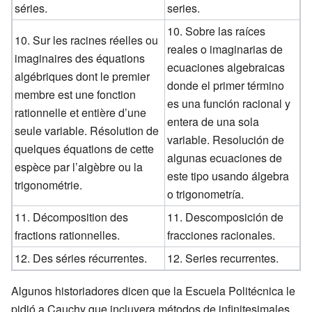
séries.
series.
10. Sobre las raíces
10. Sur les racines réelles ou
reales o imaginarias de
imaginaires des équations
ecuaciones algebraicas
algébriques dont le premier
donde el primer término
membre est une fonction
es una función racional y
rationnelle et entière d’une
entera de una sola
seule variable. Résolution de
variable. Resolución de
quelques équations de cette
algunas ecuaciones de
espèce par l’algèbre ou la
este tipo usando álgebra
trigonométrie.
o trigonometría.
11. Décomposition des
11. Descomposición de
fractions rationnelles.
fracciones racionales.
12. Des séries récurrentes.
12. Series recurrentes.
Algunos historiadores dicen que la Escuela Politécnica le
pidió a Cauchy que incluyera métodos de infinitesimales,