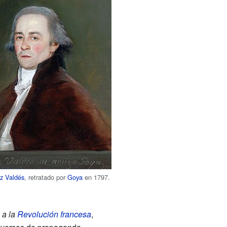
z Valdés
, retratado por
Goya
en 1797.
 a la
Revolución francesa
,