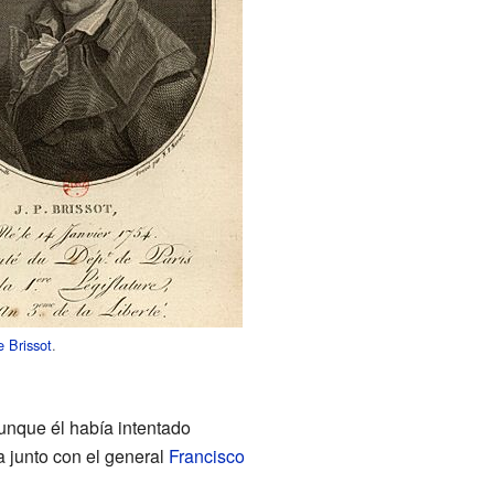
e Brissot
.
aunque él había intentado
a junto con el general
Francisco