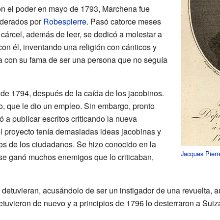
on el poder en mayo de 1793, Marchena fue
liderados por
Robespierre
. Pasó catorce meses
 cárcel, además de leer, se dedicó a molestar a
on él, inventando una religión con cánticos y
a con su fama de ser una persona que no seguía
o de 1794, después de la caída de los jacobinos.
, que le dio un empleo. Sin embargo, pronto
 a publicar escritos criticando la nueva
l proyecto tenía demasiadas ideas jacobinas y
os de los ciudadanos. Se hizo conocido en la
Jacques Pierr
n se ganó muchos enemigos que lo criticaban,
 detuvieran, acusándolo de ser un instigador de una revuelta, 
 detuvieron de nuevo y a principios de 1796 lo desterraron a Suiz