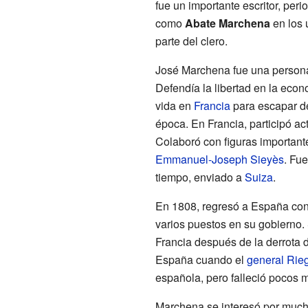
fue un importante escritor, peri
como
Abate Marchena
en los 
parte del clero.
José Marchena fue una person
Defendía la libertad en la econ
vida en
Francia
para escapar d
época. En Francia, participó act
Colaboró con figuras importan
Emmanuel-Joseph Sieyès
. Fue
tiempo, enviado a
Suiza
.
En 1808, regresó a España con
varios puestos en su gobierno.
Francia después de la derrota d
España cuando el
general Rie
española, pero falleció pocos 
Marchena se interesó por muchos 