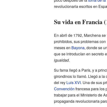
poco después de la
toma de la 
revolucionaria escritos en Esp
Su vida en Francia 
En abril de 1792, Marchena se f
prohibidos, sus problemas con l
meses en
Bayona
, donde se un
que se introducían en secreto 
igualdad
.
Su fama llegó a París, y a princ
girondinos lo llamó. Llegó a la
del rey
Luis XVI
. Una de sus pri
Convención
francesa para los
trabajar para el Ministerio de 
propaganda revolucionaria par