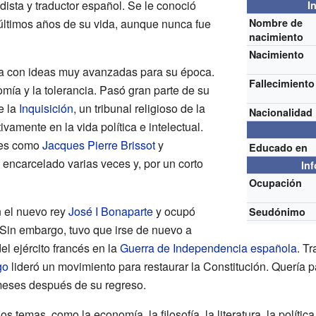
odista y traductor español. Se le conoció
I
últimos años de su vida, aunque nunca fue
Nombre de
nacimiento
Nacimiento
a con ideas muy avanzadas para su época.
Fallecimiento
omía y la tolerancia. Pasó gran parte de su
e la
Inquisición
, un tribunal religioso de la
Nacionalidad
ivamente en la vida política e intelectual.
tes como
Jacques Pierre Brissot
y
Educado en
 encarcelado varias veces y, por un corto
In
Ocupación
 el nuevo rey
José I Bonaparte
y ocupó
Seudónimo
 Sin embargo, tuvo que irse de nuevo a
el ejército francés en la
Guerra de Independencia española
. Tr
go
lideró un movimiento para restaurar la Constitución. Quería par
meses después de su regreso.
temas, como la economía, la filosofía, la literatura, la política 