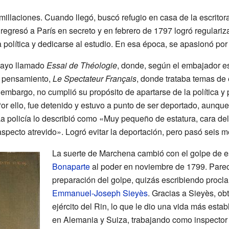
millaciones. Cuando llegó, buscó refugio en casa de la escritor
regresó a París en secreto y en febrero de 1797 logró regularizar
a política y dedicarse al estudio. En esa época, se apasionó por
sayo llamado
Essai de Théologie
, donde, según el embajador es
e pensamiento,
Le Spectateur Français
, donde trataba temas de
n embargo, no cumplió su propósito de apartarse de la política y p
Por ello, fue detenido y estuvo a punto de ser deportado, aunque 
La policía lo describió como «Muy pequeño de estatura, cara d
 aspecto atrevido». Logró evitar la deportación, pero pasó seis m
La suerte de Marchena cambió con el golpe de e
Bonaparte
al poder en noviembre de 1799. Pare
preparación del golpe, quizás escribiendo procla
Emmanuel-Joseph Sieyès
. Gracias a Sieyès, ob
ejército del Rin, lo que le dio una vida más est
en Alemania y Suiza, trabajando como inspector