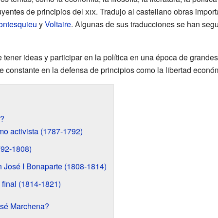
uyentes de principios del
xix
. Tradujo al castellano obras impo
ontesquieu
y
Voltaire
. Algunas de sus traducciones se han seg
e tener ideas y participar en la política en una época de grand
e constante en la defensa de principios como la libertad económi
a?
o activista (1787-1792)
792-1808)
 José I Bonaparte (1808-1814)
 final (1814-1821)
osé Marchena?