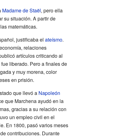
a
Madame de Staël
, pero ella
 su situación. A partir de
 las matemáticas.
pañol, justificaba el
ateísmo
.
 economía, relaciones
ublicó artículos criticando al
fue liberado. Pero a finales de
elgada y muy morena, color
eses en prisión.
stado que llevó a
Napoleón
ce que Marchena ayudó en la
mas, gracias a su relación con
tuvo un empleo civil en el
able. En 1800, pasó varios meses
 de contribuciones. Durante