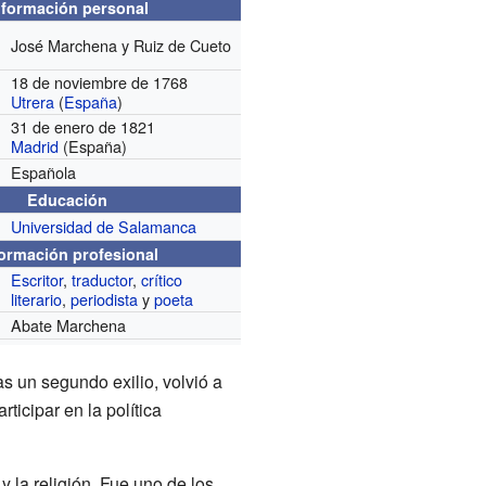
nformación personal
José Marchena y Ruiz de Cueto
18 de noviembre de 1768
Utrera
(
España
)
31 de enero de 1821
Madrid
(España)
Española
Educación
Universidad de Salamanca
formación profesional
Escritor
,
traductor
,
crítico
literario
,
periodista
y
poeta
Abate Marchena
as un segundo exilio, volvió a
ticipar en la política
y la religión. Fue uno de los