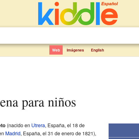
Web
Imágenes
English
hena para niños
eto
(nacido en
Utrera
, España, el 18 de
 en
Madrid
, España, el 31 de enero de 1821),