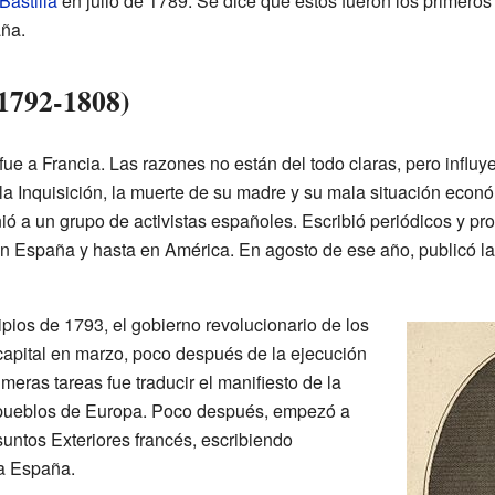
Bastilla
en julio de 1789. Se dice que estos fueron los primero
aña.
(1792-1808)
ue a Francia. Las razones no están del todo claras, pero influye
a Inquisición, la muerte de su madre y su mala situación económ
ió a un grupo de activistas españoles. Escribió periódicos y p
en España y hasta en América. En agosto de ese año, publicó l
ipios de 1793, el gobierno revolucionario de los
 capital en marzo, poco después de la ejecución
meras tareas fue traducir el manifiesto de la
 pueblos de Europa. Poco después, empezó a
Asuntos Exteriores francés, escribiendo
a España.