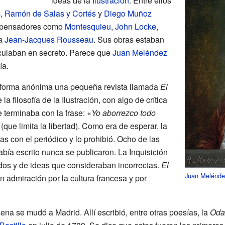
ideas de la
Ilustración
. Entre ellos
s
,
Ramón de Salas y Cortés
y
Diego Muñoz
es pensadores como
Montesquieu
,
John Locke
,
 a
Jean-Jacques Rousseau
. Sus obras estaban
rculaban en secreto. Parece que
Juan Meléndez
ía.
 forma anónima una pequeña revista llamada
El
la filosofía de la Ilustración, con algo de crítica
e terminaba con la frase: «
Yo aborrezco todo
 (que limita la libertad). Como era de esperar, la
s con el periódico y lo prohibió. Ocho de las
bía escrito nunca se publicaron. La Inquisición
idos y de ideas que consideraban incorrectas.
El
Juan Melénde
 admiración por la cultura francesa y por
 se mudó a Madrid. Allí escribió, entre otras poesías, la
Oda