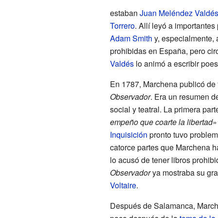
estaban
Juan Meléndez Valdé
Torrero
. Allí leyó a important
Adam Smith
y, especialmente,
prohibidas en España, pero ci
Valdés
lo animó a escribir poes
En 1787, Marchena publicó de
Observador
. Era un resumen de 
social y teatral. La primera part
empeño que coarte la libertad
»
Inquisición
pronto tuvo problema
catorce partes que Marchena ha
lo acusó de tener libros prohib
Observador
ya mostraba su gran
Voltaire
.
Después de Salamanca, Marchena