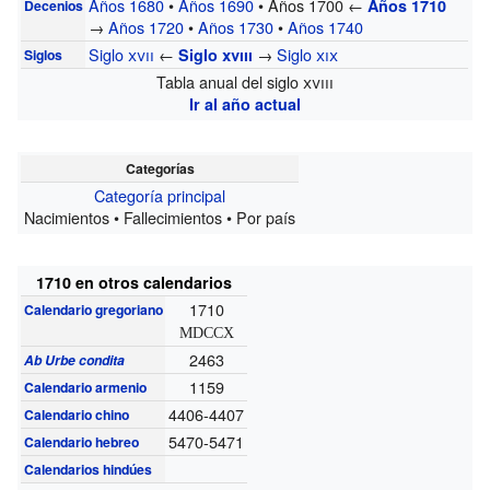
Años 1680
•
Años 1690
• Años 1700 ←
Años 1710
Decenios
→
Años 1720
•
Años 1730
•
Años 1740
Siglo
xvii
←
→
Siglo
xix
Siglo
xviii
Siglos
Tabla anual del siglo
xviii
Ir al año actual
Categorías
Categoría principal
Nacimientos • Fallecimientos • Por país
1710 en otros calendarios
1710
Calendario gregoriano
MDCCX
2463
Ab Urbe condita
1159
Calendario armenio
4406-4407
Calendario chino
5470-5471
Calendario hebreo
Calendarios hindúes