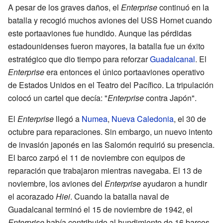
A pesar de los graves daños, el
Enterprise
continuó en la
batalla y recogió muchos aviones del USS Hornet cuando
este portaaviones fue hundido. Aunque las pérdidas
estadounidenses fueron mayores, la batalla fue un éxito
estratégico que dio tiempo para reforzar
Guadalcanal
. El
Enterprise
era entonces el único portaaviones operativo
de Estados Unidos en el Teatro del Pacífico. La tripulación
colocó un cartel que decía: "
Enterprise
contra Japón".
El
Enterprise
llegó a
Numea
,
Nueva Caledonia
, el 30 de
octubre para reparaciones. Sin embargo, un nuevo intento
de invasión japonés en las Salomón requirió su presencia.
El barco zarpó el 11 de noviembre con equipos de
reparación que trabajaron mientras navegaba. El 13 de
noviembre, los aviones del
Enterprise
ayudaron a hundir
el acorazado
Hiei
. Cuando la batalla naval de
Guadalcanal terminó el 15 de noviembre de 1942, el
Enterprise
había contribuido al hundimiento de 16 barcos