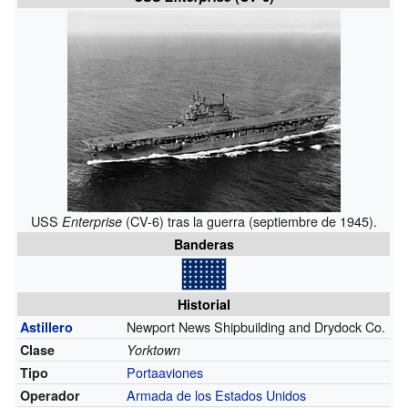
USS
(CV-6) tras la guerra (septiembre de 1945).
Enterprise
Banderas
Historial
Newport News Shipbuilding and Drydock Co.
Astillero
Clase
Yorktown
Portaaviones
Tipo
Armada de los Estados Unidos
Operador