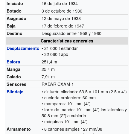
16 de julio de 1934
Iniciado
3 de octubre de 1936
Botado
12 de mayo de 1938
Asignado
17 de febrero de 1947
Baja
Desguazado entre 1958 y 1960
Destino
Características generales
• 21 000 t estándar
Desplazamiento
• 32 060 t apc
251,4 m
Eslora
25,4 m
Manga
7,91 m
Calado
RADAR CXAM-1
Sensores
• cinturón blindado: 63,5 a 101 mm (2.5 a 4")
Blindaje
• cubierta protectora: 60 mm
• mamparos: 101 mm (4")
• torre de mando: 101 mm (4") los laterales y
50,8 mm (2")la cubierta
• máquinas 101 mm (4")
• 8 cañones simples 127 mm/38
Armamento