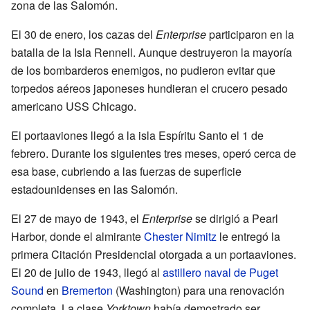
zona de las Salomón.
El 30 de enero, los cazas del
Enterprise
participaron en la
batalla de la Isla Rennell. Aunque destruyeron la mayoría
de los bombarderos enemigos, no pudieron evitar que
torpedos aéreos japoneses hundieran el crucero pesado
americano USS Chicago.
El portaaviones llegó a la isla Espíritu Santo el 1 de
febrero. Durante los siguientes tres meses, operó cerca de
esa base, cubriendo a las fuerzas de superficie
estadounidenses en las Salomón.
El 27 de mayo de 1943, el
Enterprise
se dirigió a Pearl
Harbor, donde el almirante
Chester Nimitz
le entregó la
primera Citación Presidencial otorgada a un portaaviones.
El 20 de julio de 1943, llegó al
astillero naval de Puget
Sound
en
Bremerton
(Washington) para una renovación
completa. La clase
Yorktown
había demostrado ser