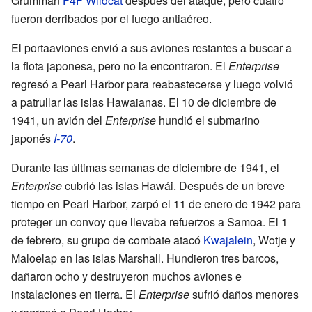
Grumman
F4F Wildcat
después del ataque, pero cuatro
fueron derribados por el fuego antiaéreo.
El portaaviones envió a sus aviones restantes a buscar a
la flota japonesa, pero no la encontraron. El
Enterprise
regresó a Pearl Harbor para reabastecerse y luego volvió
a patrullar las islas Hawaianas. El 10 de diciembre de
1941, un avión del
Enterprise
hundió el submarino
japonés
I-70
.
Durante las últimas semanas de diciembre de 1941, el
Enterprise
cubrió las islas Hawái. Después de un breve
tiempo en Pearl Harbor, zarpó el 11 de enero de 1942 para
proteger un convoy que llevaba refuerzos a Samoa. El 1
de febrero, su grupo de combate atacó
Kwajalein
, Wotje y
Maloelap en las islas Marshall. Hundieron tres barcos,
dañaron ocho y destruyeron muchos aviones e
instalaciones en tierra. El
Enterprise
sufrió daños menores