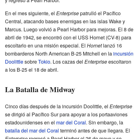
y regresó a Pearl Harbor.
En el mes siguiente, el
Enterprise
patrulló el Pacífico
Central, atacando bases enemigas en las islas Wake y
Marcus. Luego volvió a Pearl Harbor para mejoras. El 8 de
abril de 1942, se encontró con el USS Hornet (CV-8) para
escoltarlo en una misión especial. El
Hornet
lanzó 16
bombarderos North American B-25 Mitchell en la
incursión
Doolittle
sobre
Tokio
. Los cazas del
Enterprise
escoltaron
a los B-25 el 18 de abril.
La Batalla de Midway
Cinco días después de la incursión Doolittle, el
Enterprise
se dirigió al Pacífico Sur para apoyar a los portaaviones
estadounidenses en el
mar del Coral
. Sin embargo, la
batalla del mar del Coral
terminó antes de que llegara. El
Enterprise
regresó a Pearl Harbor el 26 de mayo y se