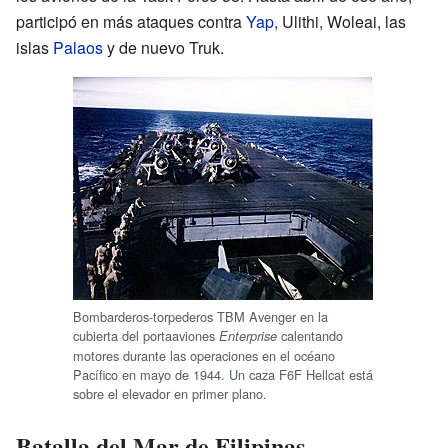
participó en más ataques contra
Yap
, Ulithi, Woleai, las
islas
Palaos
y de nuevo Truk.
Bombarderos-torpederos TBM Avenger en la
cubierta del portaaviones
calentando
Enterprise
motores durante las operaciones en el océano
Pacífico en mayo de 1944. Un caza F6F Hellcat está
sobre el elevador en primer plano.
Batalla del Mar de Filipinas