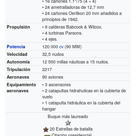
• 16 cañones 1.1"/75 (4 × 4)
• 24 ametralladoras de 12,7 mm
• 24 cañones Oerlikon 20 mm añadidos a
principios de 1942.
• 9 calderas Babcock & Wilcox.
Propulsión
• 4 turbinas Parsons.
• 4 ejes.
120 000
cv
(90 MW)
Potencia
32,5 nudos
Velocidad
12 500 millas náuticas a 15 nudos.
Autonomía
2217
Tripulación
90 aviones
Aeronaves
• 3 ascensores
Equipamiento
• 2 catapultas hidrahulicas en la cubierta de
aeronaves
vuelo
• 1 catapulta hidráulica en la cubierta del
hangar
Buque más laureado
20 Estrellas de batalla
Citación presidencial