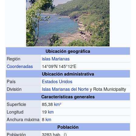
Ubicación geográfica
Región
islas Marianas
Coordenadas
14°09′N
145°12′E
Ubicación administrativa
País
Estados Unidos
División
Islas Marianas del Norte
y Rota Municipality
Características generales
Superficie
85,38
km²
Longitud
19
km
Anchura máxima
8
km
Población
Población
3283 hab. ()