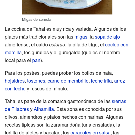
Migas de sémola
La cocina de Tahal es muy rica y variada. Algunos de los
platos más tradicionales son las
migas
, la
sopa de ajo
almeriense, el caldo
colorao
, la olla de trigo, el
cocido con
morcilla
, los gurullos y el gurugaldo (que es el nombre
local para el
pan
).
Para los postres, puedes probar los bollos de nata,
hojaldres
,
tostones
,
carne de membrillo
,
leche frita
,
arroz
con leche
y roscos de minuto.
Tahal es parte de la comarca gastronómica de las
sierras
de Filabres
y
Alhamilla
. Esta zona es conocida por sus
olivos, almendros y platos hechos con harinas. Algunas
recetas típicas son la zaramandoña (una ensalada), la
tortilla de ajetes y bacalao, los
caracoles en salsa
, las