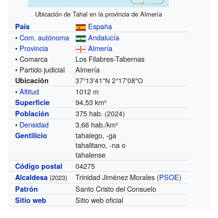
Ubicación de Tahal en la provincia de Almería
España
País
•
Com. autónoma
Andalucía
•
Provincia
Almería
• Comarca
Los Filabres-Tabernas
• Partido judicial
Almería
Ubicación
37°13′41″N
2°17′08″O
•
Altitud
1012 m
94,53 km²
Superficie
375 hab.
Población
(2024)
•
Densidad
3,66 hab./km²
tahalego, -ga
Gentilicio
tahalitano, -na o
tahalense
04275
Código postal
Trinidad Jiménez Morales (
PSOE
)
Alcaldesa
(2023)
Santo Cristo del Consuelo
Patrón
Sitio web oficial
Sitio web