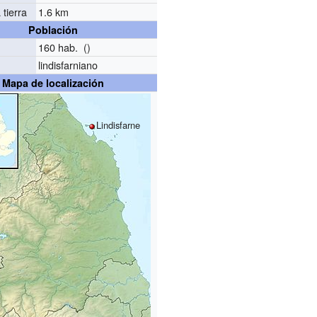
 tierra
1.6 km
Población
160 hab. ()
lindisfarniano
Mapa de localización
Lindisfarne