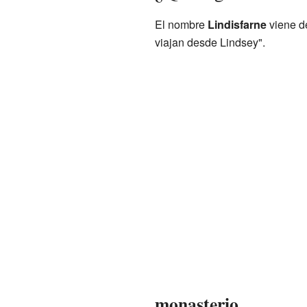
El nombre
Lindisfarne
viene d
viajan desde Lindsey".
monasterio