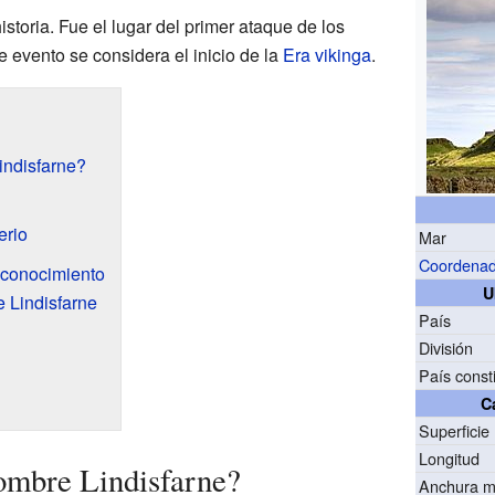
storia. Fue el lugar del primer ataque de los
 evento se considera el inicio de la
Era vikinga
.
indisfarne?
erio
Mar
Coordena
y conocimiento
U
 Lindisfarne
País
División
País const
C
Superficie
Longitud
nombre Lindisfarne?
Anchura 