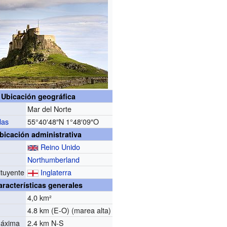
Ubicación geográfica
Mar del Norte
das
55°40′48″N
1°48′09″O
bicación administrativa
Reino Unido
Northumberland
ituyente
Inglaterra
aracterísticas generales
4,0 km²
4.8 km (E-O) (marea alta)
máxima
2.4 km N-S