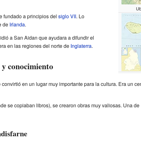
Ub
e fundado a principios del
siglo VII
. Lo
e de
Irlanda
.
idió a San Aidan que ayudara a difundir el
iera en las regiones del norte de
Inglaterra
.
a y conocimiento
 convirtió en un lugar muy importante para la cultura. Era un c
nde se copiaban libros), se crearon obras muy valiosas. Una de
ndisfarne