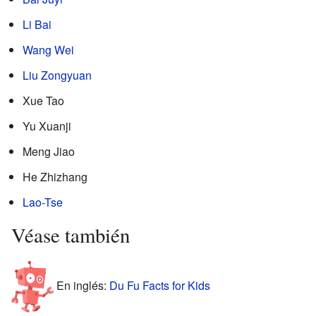
Li Bai
Wang Wei
Liu Zongyuan
Xue Tao
Yu Xuanji
Meng Jiao
He Zhizhang
Lao-Tse
Véase también
En inglés:
Du Fu Facts for Kids