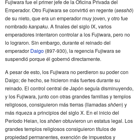
Fujiwara fue el primer jefe de la Oficina Privada del
Emperador. Otro Fujiwara se convirtió en regente (
sesshō
)
de su nieto, que era un emperador muy joven, y otro fue
nombrado
kanpaku
. A finales del siglo IX, varios
emperadores intentaron controlar a los Fujiwara, pero no
lo lograron. Sin embargo, durante el reinado del
emperador
Daigo
(897-930), la regencia Fujiwara se
suspendió porque él gobernó directamente.
A pesar de esto, los Fujiwara no perdieron su poder con
Daigo; de hecho, se hicieron más fuertes durante su
reinado. El control central de Japón seguía disminuyendo,
y los Fujiwara, junto con otras grandes familias y templos
religiosos, consiguieron más tierras (llamadas
shōen
) y
más riqueza a principios del siglo X. En el inicio del
Período Heian, los
shōen
obtuvieron un estatus legal. Los
grandes templos religiosos consiguieron títulos de
propiedad permanentes, exención de impuestos y