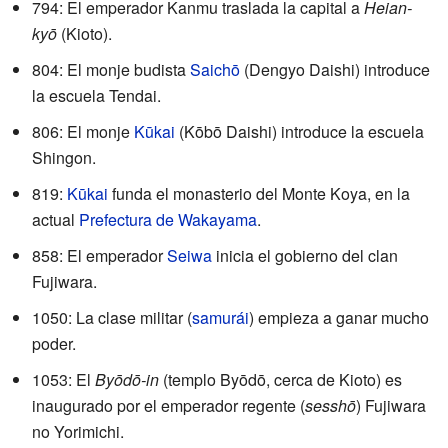
794: El emperador Kanmu traslada la capital a
Heian-
kyō
(Kioto).
804: El monje budista
Saichō
(Dengyo Daishi) introduce
la escuela Tendai.
806: El monje
Kūkai
(Kōbō Daishi) introduce la escuela
Shingon.
819:
Kūkai
funda el monasterio del Monte Koya, en la
actual
Prefectura de Wakayama
.
858: El emperador
Seiwa
inicia el gobierno del clan
Fujiwara.
1050: La clase militar (
samurái
) empieza a ganar mucho
poder.
1053: El
Byōdō-in
(templo Byōdō, cerca de Kioto) es
inaugurado por el emperador regente (
sesshō
) Fujiwara
no Yorimichi.