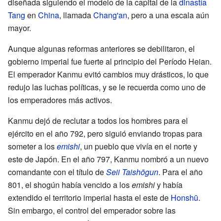
diseñada siguiendo el modelo de la capital de la
dinastía
Tang
en
China
, llamada
Chang'an
, pero a una escala aún
mayor.
Aunque algunas reformas anteriores se debilitaron, el
gobierno imperial fue fuerte al principio del Período Heian.
El emperador Kanmu evitó cambios muy drásticos, lo que
redujo las luchas políticas, y se le recuerda como uno de
los emperadores más activos.
Kanmu dejó de reclutar a todos los hombres para el
ejército en el año 792, pero siguió enviando tropas para
someter a los
emishi
, un pueblo que vivía en el norte y
este de Japón. En el año 797, Kanmu nombró a un nuevo
comandante con el título de
Seii Taishōgun
. Para el año
801, el shogún había vencido a los
emishi
y había
extendido el territorio imperial hasta el este de
Honshū
.
Sin embargo, el control del emperador sobre las