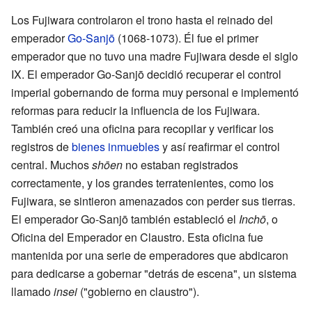
Los Fujiwara controlaron el trono hasta el reinado del
emperador
Go-Sanjō
(1068-1073). Él fue el primer
emperador que no tuvo una madre Fujiwara desde el siglo
IX. El emperador Go-Sanjō decidió recuperar el control
imperial gobernando de forma muy personal e implementó
reformas para reducir la influencia de los Fujiwara.
También creó una oficina para recopilar y verificar los
registros de
bienes inmuebles
y así reafirmar el control
central. Muchos
shōen
no estaban registrados
correctamente, y los grandes terratenientes, como los
Fujiwara, se sintieron amenazados con perder sus tierras.
El emperador Go-Sanjō también estableció el
Inchō
, o
Oficina del Emperador en Claustro. Esta oficina fue
mantenida por una serie de emperadores que abdicaron
para dedicarse a gobernar "detrás de escena", un sistema
llamado
insei
("gobierno en claustro").