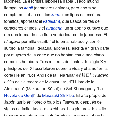
japonés). La escritura japonesa había usado mucho
tiempo los
kanji
(caracteres chinos), pero ahora se
complementaban con los
kana
, dos tipos de escritura
fonética japonesa: el
katakana
, que usaba partes de
caracteres chinos, y el
hiragana
, un silabario cursivo que
era una forma de escritura verdaderamente japonesa. El
hiragana
permitió escribir el idioma hablado y, con él,
surgió la famosa literatura japonesa, escrita en gran parte
por mujeres de la corte que no habían estudiado chino
como los hombres. Tres mujeres de finales del siglo X y
principios del XI escribieron sobre la vida y el amor en la
corte Heian: "Los Años de la Telaraña" (蜻蛉日記
Kagero
nikki
) de "la madre de Michitsuna", "El Libro de la
Almohada" (Makura no Sōshi) de Sei Shonagon y "La
Novela de Genji
" de
Murasaki Shikibu
. El arte propio de
Japón también floreció bajo los Fujiwara, después de
siglos de imitar las formas chinas. Las pinturas de estilo
japonés
yamato-e
, con colores vivos, que mostraban la