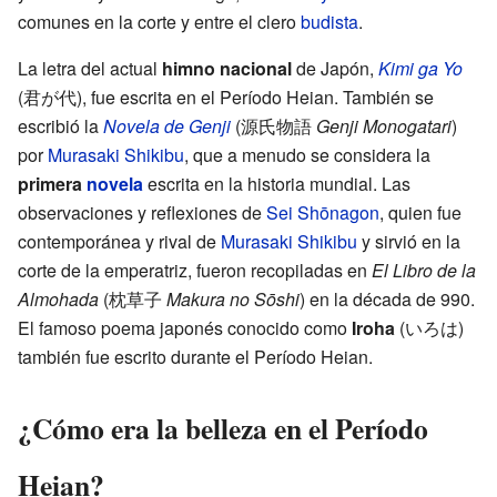
comunes en la corte y entre el clero
budista
.
La letra del actual
himno nacional
de Japón,
Kimi ga Yo
(君が代), fue escrita en el Período Heian. También se
escribió la
Novela de Genji
(源氏物語
Genji Monogatari
)
por
Murasaki Shikibu
, que a menudo se considera la
primera
novela
escrita en la historia mundial. Las
observaciones y reflexiones de
Sei Shōnagon
, quien fue
contemporánea y rival de
Murasaki Shikibu
y sirvió en la
corte de la emperatriz, fueron recopiladas en
El Libro de la
Almohada
(枕草子
Makura no Sōshi
) en la década de 990.
El famoso poema japonés conocido como
Iroha
(いろは)
también fue escrito durante el Período Heian.
¿Cómo era la belleza en el Período
Heian?