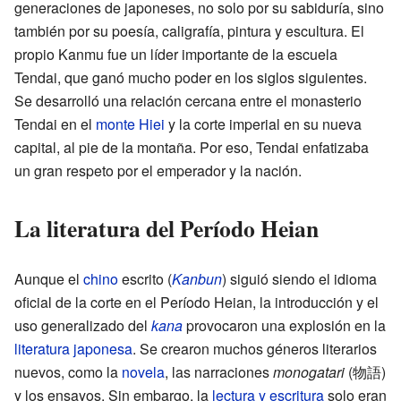
generaciones de japoneses, no solo por su sabiduría, sino
también por su poesía, caligrafía, pintura y escultura. El
propio Kanmu fue un líder importante de la escuela
Tendai, que ganó mucho poder en los siglos siguientes.
Se desarrolló una relación cercana entre el monasterio
Tendai en el
monte Hiei
y la corte imperial en su nueva
capital, al pie de la montaña. Por eso, Tendai enfatizaba
un gran respeto por el emperador y la nación.
La literatura del Período Heian
Aunque el
chino
escrito (
Kanbun
) siguió siendo el idioma
oficial de la corte en el Período Heian, la introducción y el
uso generalizado del
kana
provocaron una explosión en la
literatura japonesa
. Se crearon muchos géneros literarios
nuevos, como la
novela
, las narraciones
monogatari
(物語)
y los ensayos. Sin embargo, la
lectura y escritura
solo eran