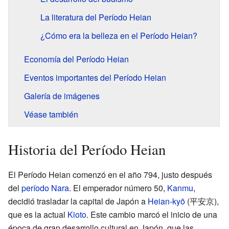
La literatura del Período Heian
¿Cómo era la belleza en el Período Heian?
Economía del Período Heian
Eventos importantes del Período Heian
Galería de imágenes
Véase también
Historia del Período Heian
El Período Heian comenzó en el año 794, justo después
del
período Nara
. El emperador número 50,
Kanmu
,
decidió trasladar la capital de Japón a
Heian-kyō
(平安京),
que es la actual
Kioto
. Este cambio marcó el inicio de una
época de gran desarrollo cultural en Japón, que las