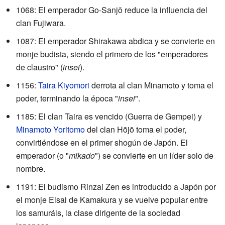
1068: El emperador Go-Sanjō reduce la influencia del
clan Fujiwara.
1087: El emperador Shirakawa abdica y se convierte en
monje budista, siendo el primero de los "emperadores
de claustro" (
insei
).
1156:
Taira Kiyomori
derrota al clan Minamoto y toma el
poder, terminando la época "
insei
".
1185: El clan Taira es vencido (Guerra de Gempei) y
Minamoto Yoritomo
del clan Hōjō toma el poder,
convirtiéndose en el primer shogún de Japón. El
emperador (o "
mikado
") se convierte en un líder solo de
nombre.
1191: El budismo Rinzai Zen es introducido a Japón por
el monje Eisai de Kamakura y se vuelve popular entre
los samuráis, la clase dirigente de la sociedad