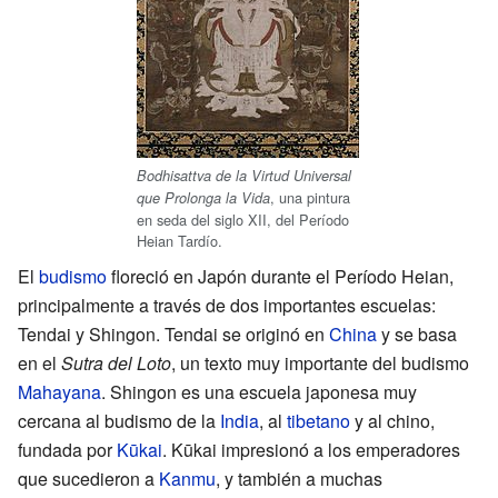
Bodhisattva de la Virtud Universal
, una pintura
que Prolonga la Vida
en seda del siglo XII, del Período
Heian Tardío.
El
budismo
floreció en Japón durante el Período Heian,
principalmente a través de dos importantes escuelas:
Tendai y Shingon. Tendai se originó en
China
y se basa
en el
Sutra del Loto
, un texto muy importante del budismo
Mahayana
. Shingon es una escuela japonesa muy
cercana al budismo de la
India
, al
tibetano
y al chino,
fundada por
Kūkai
. Kūkai impresionó a los emperadores
que sucedieron a
Kanmu
, y también a muchas