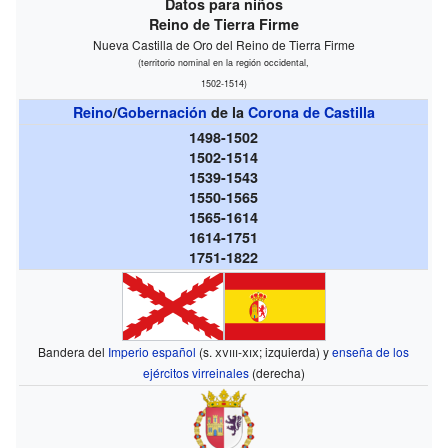
Datos para niños
Reino de Tierra Firme
Nueva Castilla de Oro del Reino de Tierra Firme
(territorio nominal en la región occidental,
1502-1514)
Reino
/
Gobernación
de la
Corona de Castilla
1498-1502
1502-1514
1539-1543
1550-1565
1565-1614
1614-1751
1751-1822
Bandera del
Imperio español
(s.
xviii-xix
; izquierda) y
enseña de los
ejércitos virreinales
(derecha)