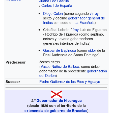
Juana I de Castilla
/
Carlos I de España
Diego Colón
(como segundo
virrey
,
sexto y décimo
gobernador general de
Indias
con sede en
La Española
)
Cristóbal Lebrón /
fray
Luis de Figueroa
/ Rodrigo de Figueroa (como séptimo,
octavo y noveno gobernadores
generales interinos de Indias)
Gaspar de Espinosa
(como
oidor
de la
Real Audiencia de Santo Domingo)
Nuevo cargo
Predecesor
(
Vasco Núñez de Balboa
, como único
gobernador de la precedente
gobernación
del Darién
)
Pedro Gutiérrez de los Ríos y Aguayo
Sucesor
2.º
Gobernador de Nicaragua
(desde 1529 con el territorio de la
extenencia de gobierno de Bruselas
)