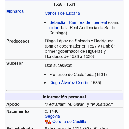
1528 - 1531
Monarca
Carlos I de España
Sebastián Ramírez de Fuenleal
(como
oidor
de la Real Audiencia de Santo
Domingo)
Diego López de Salcedo y Rodríguez
Predecesor
(primer gobernador en 1527 y también
primer gobernador de Higueras y
Honduras de 1526 a 1530)
Sucesor
Dos sucesivos:
Francisco de Castañeda (1531)
Diego Álvarez Osorio
(1535)
Información personal
,
y
Apodo
"Pedrarias"
"el Galán"
"el Justador"
c. 1440
Nacimiento
Segovia
Corona de Castilla
6 de marzo de 1531 (90 o 91 años)
Fallecimiento