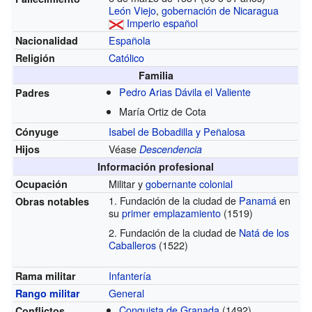
León Viejo
,
gobernación de Nicaragua
Imperio español
Española
Nacionalidad
Católico
Religión
Familia
Pedro Arias Dávila el Valiente
Padres
María Ortiz de Cota
Isabel de Bobadilla y Peñalosa
Cónyuge
Véase
Hijos
Descendencia
Información profesional
Militar y
gobernante
colonial
Ocupación
Fundación de la ciudad de
Panamá
en
Obras notables
su
primer emplazamiento
(1519)
Fundación de la ciudad de
Natá de los
Caballeros
(1522)
Infantería
Rama militar
General
Rango militar
Conquista de Granada
(1492)
Conflictos