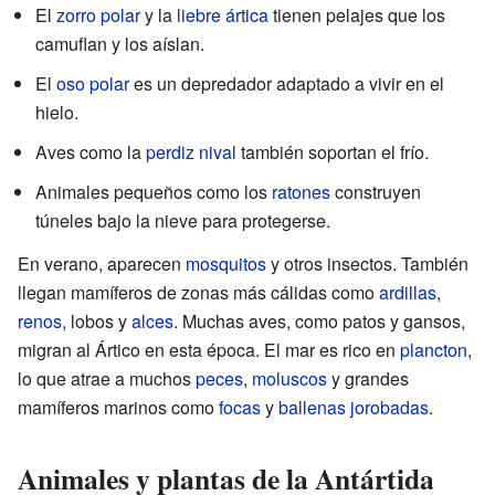
El
zorro polar
y la
liebre ártica
tienen pelajes que los
camuflan y los aíslan.
El
oso polar
es un depredador adaptado a vivir en el
hielo.
Aves como la
perdiz nival
también soportan el frío.
Animales pequeños como los
ratones
construyen
túneles bajo la nieve para protegerse.
En verano, aparecen
mosquitos
y otros insectos. También
llegan mamíferos de zonas más cálidas como
ardillas
,
renos
, lobos y
alces
. Muchas aves, como patos y gansos,
migran al Ártico en esta época. El mar es rico en
plancton
,
lo que atrae a muchos
peces
,
moluscos
y grandes
mamíferos marinos como
focas
y
ballenas jorobadas
.
Animales y plantas de la Antártida