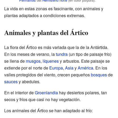
Permafrost
del
Hemisferio norte
(en color púrpura).
La vida en estas zonas es fascinante, con animales y
plantas adaptados a condiciones extremas.
Animales y plantas del Ártico
La flora del Ártico es más variada que la de la Antártida.
En los meses de verano, la
tundra
(un tipo de paisaje frío)
se llena de
musgos
,
líquenes
y arbustos. Este paisaje se
extiende por el norte de
Europa
,
Asia
y
América
. En los
valles protegidos del viento, crecen pequeños
bosques
de
sauces
y abedules.
En el interior de
Groenlandia
hay desiertos polares, tan
secos y fríos que casi no hay vegetación.
Los animales del Ártico se han adaptado al frío: