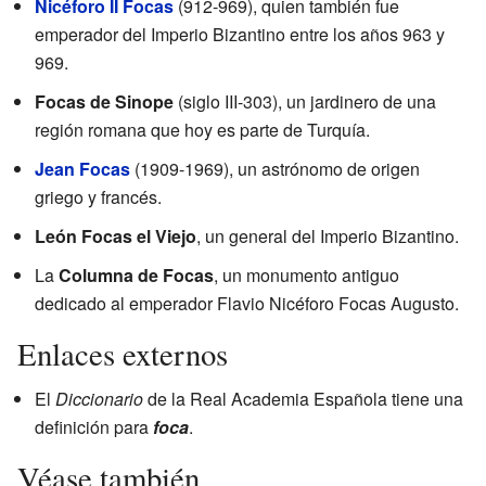
Nicéforo II Focas
(912-969), quien también fue
emperador del Imperio Bizantino entre los años 963 y
969.
Focas de Sinope
(siglo III-303), un jardinero de una
región romana que hoy es parte de Turquía.
Jean Focas
(1909-1969), un astrónomo de origen
griego y francés.
León Focas el Viejo
, un general del Imperio Bizantino.
La
Columna de Focas
, un monumento antiguo
dedicado al emperador Flavio Nicéforo Focas Augusto.
Enlaces externos
El
Diccionario
de la Real Academia Española tiene una
definición para
foca
.
Véase también