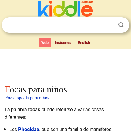
Web
Imágenes
English
Focas para niños
Enciclopedia para niños
La palabra
focas
puede referirse a varias cosas
diferentes:
Los
Phocidae
, que son una familia de mamíferos