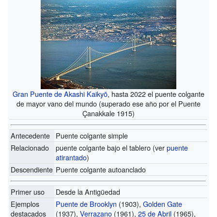
Gran Puente de Akashi Kaikyō
, hasta 2022 el puente colgante
de mayor vano del mundo (superado ese año por el Puente
Çanakkale 1915)
Antecedente
Puente colgante simple
Relacionado
puente colgante bajo el tablero (ver
puente
atirantado
)
Descendiente
Puente colgante autoanclado
Primer uso
Desde la Antigüedad
Ejemplos
Puente de Brooklyn
(1903),
Golden Gate
destacados
(1937),
Verrazano
(1961),
25 de Abril
(1965),