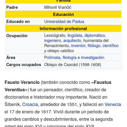
Mihovil Vrančić
Padre
Educación
Universidad de Padua
Educado en
Información profesional
Lexicógrafo,
lingüista
,
diplomático
,
Ocupación
ingeniero
,
arquitecto
, humanista del
Renacimiento,
inventor
,
filólogo
,
científico
y obispo católico
Polímata
,
filología
e
investigación
Área
Obispo de Csanád
(1598-1608)
Cargos ocupados
Fausto Verancio
(también conocido como
«Faustus
Verantius»
) fue un pensador, científico, creador de
diccionarios e historiador muy importante. Nació en
Šibenik,
Croacia
, alrededor de 1551, y falleció en
Venecia
el 17 de enero de 1617. Vivió durante un periodo de
grandes cambios y descubrimientos, entre la segunda
mitad del siglo XVI y principios del siglo XVII.