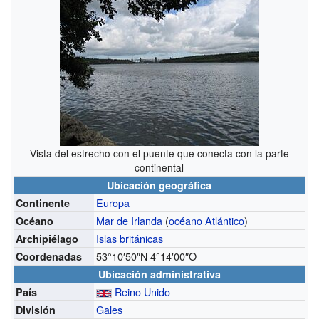
Vista del estrecho con el puente que conecta con la parte
continental
Ubicación geográfica
Europa
Continente
Mar de Irlanda
(
océano Atlántico
)
Océano
Islas británicas
Archipiélago
53°10′50″N
4°14′00″O
Coordenadas
Ubicación administrativa
Reino Unido
País
Gales
División