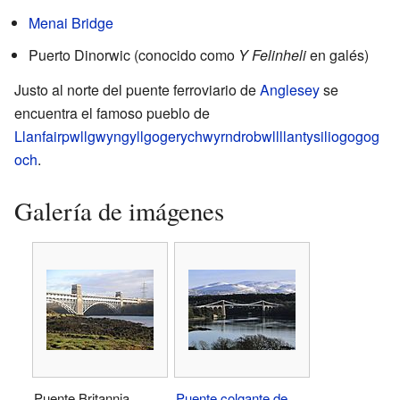
Menai Bridge
Puerto Dinorwic (conocido como
Y Felinheli
en galés)
Justo al norte del puente ferroviario de
Anglesey
se
encuentra el famoso pueblo de
Llanfairpwllgwyngyllgogerychwyrndrobwllllantysiliogogog
och
.
Galería de imágenes
Puente Britannia
Puente colgante de