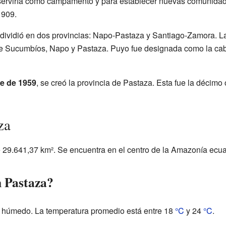
 serviría como campamento y para establecer nuevas comunidad
1909.
 dividió en dos provincias: Napo-Pastaza y Santiago-Zamora. 
s de Sucumbíos, Napo y Pastaza. Puyo fue designada como la cab
e de 1959
, se creó la provincia de Pastaza. Esta fue la décimo 
za
 29.641,37 km². Se encuentra en el centro de la Amazonía ecua
n Pastaza?
y húmedo. La temperatura promedio está entre 18
°C
y 24
°C
.