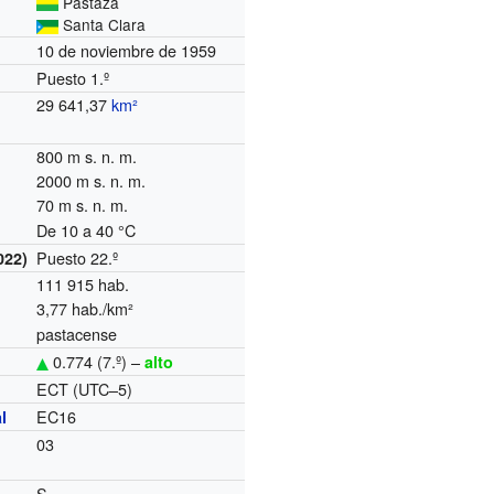
Pastaza
Santa Clara
10 de noviembre de 1959
Puesto 1.º
29 641,37
km²
800 m s. n. m.
2000 m s. n. m.
70 m s. n. m.
De 10 a 40 °C
Puesto 22.º
022)
111 915 hab.
3,77 hab./km²
pastacense
0.774 (7.º) –
alto
ECT (UTC–5)
o
EC16
l
03
S