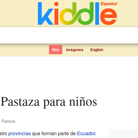
Web
Imágenes
English
e Pastaza para niños
 Pastaza.
atro
provincias
que forman parte de
Ecuador
.