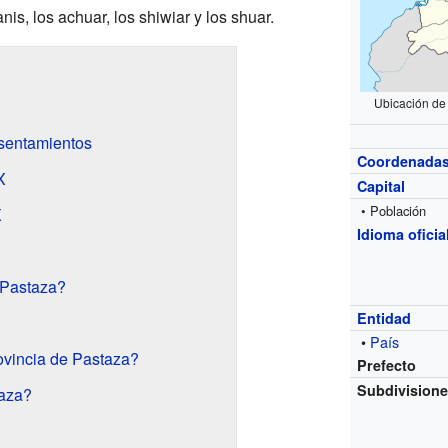
is, los achuar, los shiwiar y los shuar.
Ubicación de
asentamientos
Coordenada
X
Capital
• Población
X
Idioma oficia
 Pastaza?
Entidad
•
País
ovincia de Pastaza?
Prefecto
Subdivision
aza?