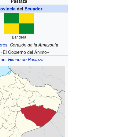
Pastaza
rovincia
del
Ecuador
Bandera
bres
:
Corazón de la Amazonía
«El Gobierno del Ánimo»
mno
:
Himno de Pastaza