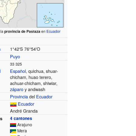
 la
provincia de Pastaza
en
Ecuador
1°42′S
76°54′O
s
Puyo
33 325
Español
, quichua, shuar-
l
chicham, huao terero,
achuar-chicham, shiwiar,
záparo
y andwash
Provincia
del
Ecuador
Ecuador
André Granda
es
4 cantones
Arajuno
Mera