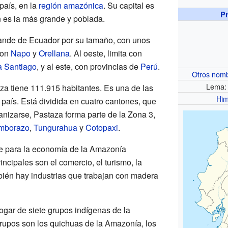
país, en la
región amazónica
. Su capital es
P
n es la más grande y poblada.
rande de Ecuador por su tamaño, con unos
 con
Napo
y
Orellana
. Al oeste, limita con
 Santiago
, y al este, con provincias de
Perú
.
Otros nom
Lema: 
a tiene 111.915 habitantes. Es una de las
Hi
país. Está dividida en cuatro cantones, que
nizarse, Pastaza forma parte de la Zona 3,
mborazo
,
Tungurahua
y
Cotopaxi
.
te para la economía de la Amazonía
incipales son el comercio, el turismo, la
mbién hay industrias que trabajan con madera
ogar de siete grupos indígenas de la
grupos son los quichuas de la Amazonía, los