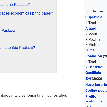
es tiene Pastaza?
Fundación
idades económicas principales?
Superficie
• Total
Altitud
n Pastaza
• Media
• Máxima
• Mínima
s ha tenido Pastaza?
Clima
Población
(2
• Total
•
Densidad
Gentilicio
IDH
(2022)
Huso horari
Código posta
interesante y se remonta a muchos años
Prefijo
telefónico
Matrícula