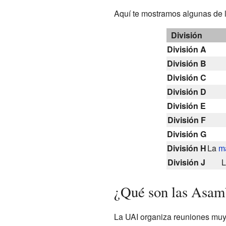
Aquí te mostramos algunas de l
División
División A
División B
División C
División D
División E
División F
División G
División H
La
ma
División J
¿Qué son las Asam
La UAI organiza reuniones muy