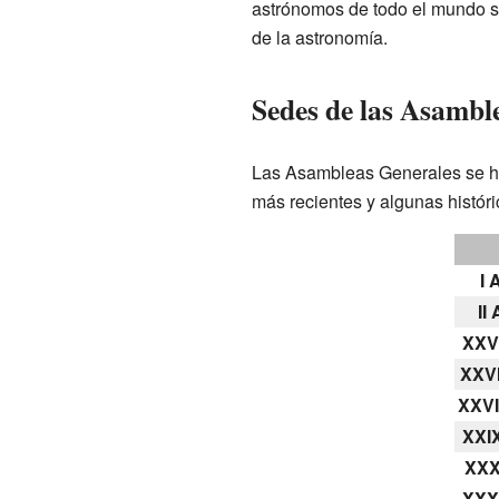
astrónomos de todo el mundo se 
de la astronomía.
Sedes de las Asambl
Las Asambleas Generales se ha
más recientes y algunas históri
I 
II
XXVI
XXVI
XXVI
XXIX
XXX
XXXI