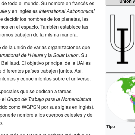
Unión A
s de todo el mundo. Su nombre en francés es
nale
y en inglés es
International Astronomical
e decidir los nombres de los planetas, las
emos en el espacio. También establece las
ónomos trabajen de la misma manera.
 de la unión de varias organizaciones que
ernational de l'Heure
y la
Solar Union
. Su
Baillaud. El objetivo principal de la UAI es
diferentes países trabajen juntos. Así,
ientos y conocimientos sobre el universo.
speciales que se dedican a tareas
e el
Grupo de Trabajo para la Nomenclatura
ido como WGPSN por sus siglas en inglés).
ponerle nombre a los cuerpos celestes y de
s.
Tipo