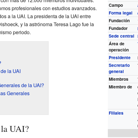
a con más de 12.000 miembros individuales.
Campo
nomos profesionales con estudios avanzados.
Forma legal
os a la UAI. La presidenta de la UAI entre
Fundación
ishoeck, y la astrónoma Teresa Lago fue la
Fundador
mismo periodo.
Sede central
Área de
operación
Presidente
?
Secretario
 de la UAI
general
Miembros
enerales de la UAI?
Miembro de
as Generales
Filiales
 la UAI?