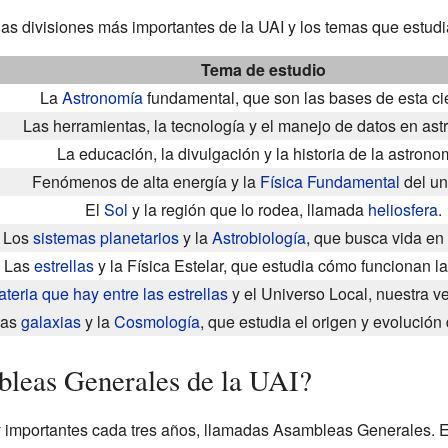
as divisiones más importantes de la UAI y los temas que estudi
Tema de estudio
La
Astronomía
fundamental, que son las bases de esta ci
Las herramientas, la tecnología y el manejo de datos en ast
La educación, la divulgación y la historia de la astrono
Fenómenos de alta energía y la
Física Fundamental
del un
El
Sol
y la región que lo rodea, llamada
heliosfera
.
Los
sistemas planetarios
y la
Astrobiología
, que busca vida en 
Las
estrellas
y la Física Estelar, que estudia cómo funcionan las
teria que hay entre las estrellas
y el Universo Local, nuestra v
Las
galaxias
y la
Cosmología
, que estudia el origen y evolución 
bleas Generales de la UAI?
 importantes cada tres años, llamadas Asambleas Generales. E