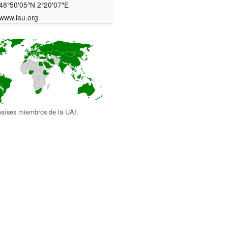
48°50′05″N
2°20′07″E
www.iau.org
países miembros de la UAI.