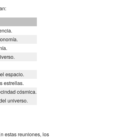
an:
encia.
ronomía.
mía.
iverso.
el espacio.
 estrellas.
ecindad cósmica.
del universo.
n estas reuniones, los