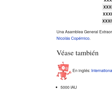
XXXI
XXXI
XXXI
Una Asamblea General Extraord
Nicolás Copérnico
.
Véase también
En inglés:
Internation
5000 IAU