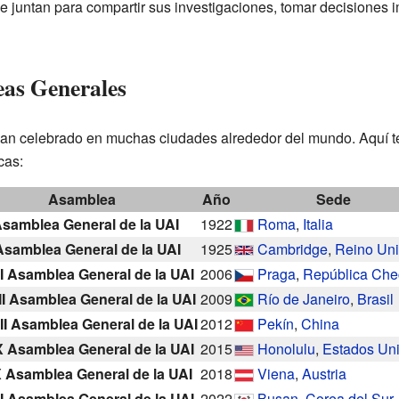
juntan para compartir sus investigaciones, tomar decisiones imp
eas Generales
n celebrado en muchas ciudades alrededor del mundo. Aquí t
cas:
Asamblea
Año
Sede
Asamblea General de la UAI
1922
Roma
,
Italia
 Asamblea General de la UAI
1925
Cambridge
,
Reino Un
 Asamblea General de la UAI
2006
Praga
,
República Che
I Asamblea General de la UAI
2009
Río de Janeiro
,
Brasil
II Asamblea General de la UAI
2012
Pekín
,
China
 Asamblea General de la UAI
2015
Honolulu
,
Estados Un
 Asamblea General de la UAI
2018
Viena
,
Austria
 Asamblea General de la UAI
2022
Busan
,
Corea del Sur