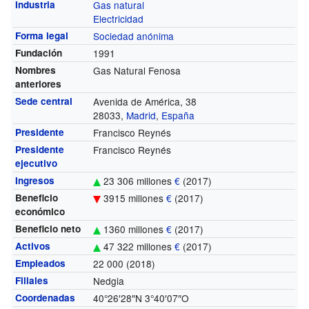
Industria
Gas natural
Electricidad
Forma legal
Sociedad anónima
Fundación
1991
Nombres
Gas Natural Fenosa
anteriores
Sede central
Avenida de América, 38
28033,
Madrid
,
España
Presidente
Francisco Reynés
Presidente
Francisco Reynés
ejecutivo
Ingresos
23 306 millones
€
(2017)
Beneficio
3915 millones
€
(2017)
económico
Beneficio neto
1360 millones
€
(2017)
Activos
47 322 millones
€
(2017)
Empleados
22 000
(2018)
Filiales
Nedgia
Coordenadas
40°26′28″N
3°40′07″O