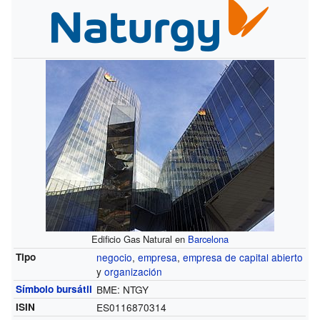
Edificio Gas Natural en
Barcelona
Tipo
negocio
,
empresa
,
empresa de capital abierto
y
organización
Símbolo bursátil
BME:
NTGY
ISIN
ES0116870314