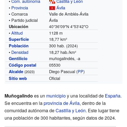
•
Com. autónoma
Castilla y León
•
Provincia
Ávila
• Comarca
Valle de Amblés-Ávila
• Partido judicial
Ávila
Ubicación
40°36′09″N
4°53′42″O
•
Altitud
1128 m
18,77 km²
Superficie
300 hab.
Población
(2024)
•
Densidad
18,27 hab./km²
muñogalindés, -a
Gentilicio
05530
Código postal
Diego Pascual (
PP
)
Alcalde
(2023)
Oficial
Sitio web
Muñogalindo
es un
municipio
y una localidad de
España
.
Se encuentra en la
provincia de Ávila
, dentro de la
comunidad autónoma de
Castilla y León
. Este lugar tiene
una población de 300 habitantes, según datos de 2024.