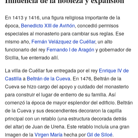
Influencia de la nobleza y expansión
En 1413 y 1416, una figura religiosa importante de la
época,
Benedicto XIII de Aviñón
, concedió permisos
especiales al monasterio para cambiar sus reglas. Ese
mismo año,
Fernán Velázquez de Cuéllar
, un alto
funcionario del rey
Fernando I de Aragón
y gobernador de
Sicilia, fue enterrado allí.
La villa de Cuéllar fue entregada por el rey
Enrique IV de
Castilla
a
Beltrán de la Cueva
. En 1476, Beltrán de la
Cueva se hizo cargo del apoyo y cuidado del monasterio
para construir el lugar de entierro de su familia. Así
comenzó la época de mayor esplendor del edificio. Beltrán
de la Cueva y sus descendientes decoraron la capilla
principal con un retablo (una estructura decorada detrás
del altar) de Juan de Ureña. Este retablo incluía una gran
imagen de la
Virgen María
hecha por
Gil de Siloé
.