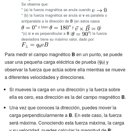
Se observa que:
* (a) la fuerza magnética se anula cuando
,
* (b) la fuerza magnética se anula si
es paralela o
v
antiparalela a la dirección de
(en estos casos
B
o bien
y
)
*(c) si
es perpendicular a
(
) la fuerza
v
B
desviadora tiene su máximo valor, dado por:
Para medir el campo magnético
B
en un punto, se puede
usar una pequeña carga eléctrica de prueba (
) y
observar la fuerza que actúa sobre ella mientras se mueve
a diferentes velocidades y direcciones.
Si mueves la carga en una dirección y la fuerza sobre
ella es cero, esa dirección es la del campo magnético
B
.
Una vez que conoces la dirección, puedes mover la
carga perpendicularmente a
B
. En este caso, la fuerza
será máxima. Conociendo esta fuerza máxima, la carga
y su velocidad, puedes calcular la magnitud de
B
: