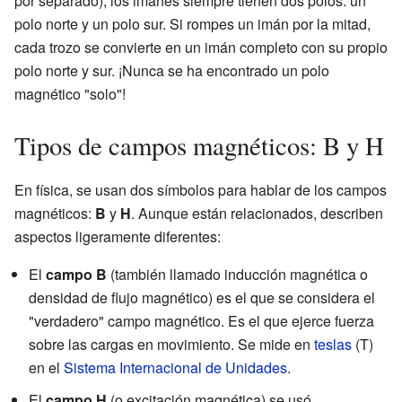
por separado), los imanes siempre tienen dos polos: un
polo norte y un polo sur. Si rompes un imán por la mitad,
cada trozo se convierte en un imán completo con su propio
polo norte y sur. ¡Nunca se ha encontrado un polo
magnético "solo"!
Tipos de campos magnéticos: B y H
En física, se usan dos símbolos para hablar de los campos
magnéticos:
B
y
H
. Aunque están relacionados, describen
aspectos ligeramente diferentes:
El
campo B
(también llamado inducción magnética o
densidad de flujo magnético) es el que se considera el
"verdadero" campo magnético. Es el que ejerce fuerza
sobre las cargas en movimiento. Se mide en
teslas
(T)
en el
Sistema Internacional de Unidades
.
El
campo H
(o excitación magnética) se usó