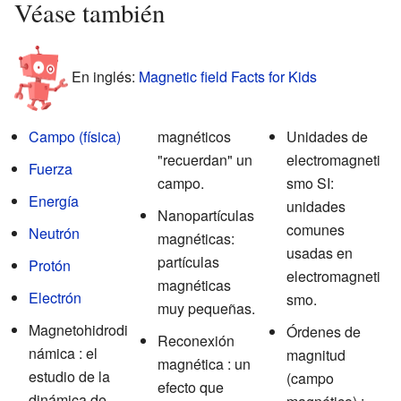
Véase también
En inglés:
Magnetic field Facts for Kids
Campo (física)
magnéticos
Unidades de
"recuerdan" un
electromagneti
Fuerza
campo.
smo SI:
Energía
unidades
Nanopartículas
comunes
Neutrón
magnéticas:
usadas en
partículas
Protón
electromagneti
magnéticas
Electrón
smo.
muy pequeñas.
Magnetohidrodi
Órdenes de
Reconexión
námica : el
magnitud
magnética : un
estudio de la
(campo
efecto que
dinámica de