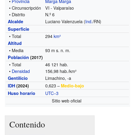
•
Provincia
Marga Marga
• Circunscripción
VI - Valparaíso
• Distrito
N.º 6
Luciano Valenzuela (
Ind.
/RN)
Alcalde
Superficie
• Total
294
km²
Altitud
• Media
93 m s. n. m.
Población
(2017)
• Total
46 121 hab.
•
Densidad
156,98 hab./km²
Limachino, -a
Gentilicio
0,623 –
IDH
(2024)
Medio-bajo
UTC−3
Huso horario
Sitio web oficial
Contenido