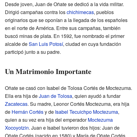
Desde joven, Juan de Oñate se dedicó a la vida militar.
Dirigió campañas contra los
chichimecas
, pueblos
originarios que se oponían a la llegada de los españoles
en el norte de América. Entre sus campañas, también
buscó minas de plata. En 1592, fue nombrado el primer
alcalde de
San Luis Potosí
, ciudad en cuya fundación
participó junto a su padre.
Un Matrimonio Importante
Oñate se casó con Isabel de Tolosa Cortés de Moctezuma.
Ella era hija de
Juan de Tolosa
, quien ayudó a fundar
Zacatecas
. Su madre, Leonor Cortés Moctezuma, era hija
de
Hernán Cortés
y de
Isabel Tecuichpo Moctezuma
,
quien a su vez era hija del emperador
Moctezuma
Xocoyotzin
. Juan e Isabel tuvieron dos hijos: Juan de
Oñate Cortés (nacido en 1580) y María de Oñate Cortés