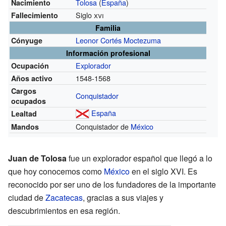
Tolosa
(
España
)
Nacimiento
Siglo
xvi
Fallecimiento
Familia
Leonor Cortés Moctezuma
Cónyuge
Información profesional
Explorador
Ocupación
1548-1568
Años activo
Cargos
Conquistador
ocupados
España
Lealtad
Conquistador de
México
Mandos
Juan de Tolosa
fue un explorador español que llegó a lo
que hoy conocemos como
México
en el siglo XVI. Es
reconocido por ser uno de los fundadores de la importante
ciudad de
Zacatecas
, gracias a sus viajes y
descubrimientos en esa región.