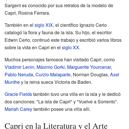
Sargent es conocido por sus retratos de la modelo de
Capri, Rosina Ferrara.
También en el
siglo XIX
, el científico Ignazio Cerio
catalogó la flora y fauna de la isla. Su hijo, el escritor
Edwin Cerio, continuó este trabajo y escribió varios libros
sobre la vida en Capri en el
siglo XX
.
Muchos personajes famosos han visitado Capri, como
Vladímir Lenin
,
Máximo Gorki
,
Marguerite Yourcenar
,
Pablo Neruda
,
Curzio Malaparte
, Norman Douglas,
Axel
Munthe
y la reina sueca Victoria de Baden.
Gracie Fields
también tuvo una villa en la isla y le dedicó
dos canciones: "La isla de Capri" y "Vuelve a Sorrento".
Mariah Carey
también posee una villa allí.
Capri en la Literatura y el Arte