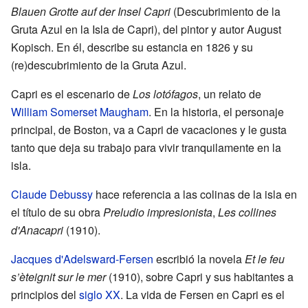
Blauen Grotte auf der Insel Capri
(Descubrimiento de la
Gruta Azul en la Isla de Capri), del pintor y autor August
Kopisch. En él, describe su estancia en 1826 y su
(re)descubrimiento de la Gruta Azul.
Capri es el escenario de
Los lotófagos
, un relato de
William Somerset Maugham
. En la historia, el personaje
principal, de Boston, va a Capri de vacaciones y le gusta
tanto que deja su trabajo para vivir tranquilamente en la
isla.
Claude Debussy
hace referencia a las colinas de la isla en
el título de su obra
Preludio impresionista
,
Les collines
d'Anacapri
(1910).
Jacques d'Adelsward-Fersen
escribió la novela
Et le feu
s’èteignit sur le mer
(1910), sobre Capri y sus habitantes a
principios del
siglo XX
. La vida de Fersen en Capri es el