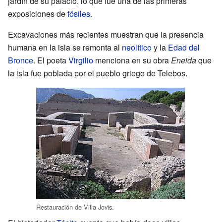
jardín de su palacio, lo que fue una de las primeras
exposiciones de
fósiles
.
Excavaciones más recientes muestran que la presencia
humana en la isla se remonta al
neolítico
y la
Edad del
Bronce
. El poeta
Virgilio
menciona en su obra
Eneida
que
la isla fue poblada por el pueblo griego de Telebos.
Restauración de Villa Jovis.