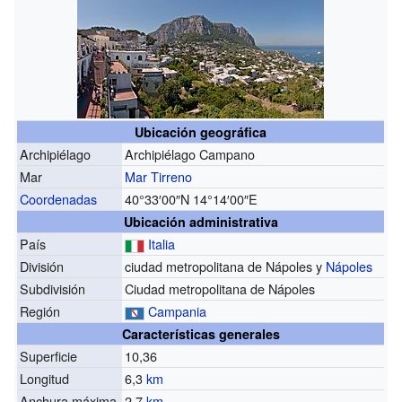
Ubicación geográfica
Archipiélago
Archipiélago Campano
Mar
Mar Tirreno
Coordenadas
40°33′00″N
14°14′00″E
Ubicación administrativa
País
Italia
División
ciudad metropolitana de Nápoles y
Nápoles
Subdivisión
Ciudad metropolitana de Nápoles
Región
Campania
Características generales
Superficie
10,36
Longitud
6,3
km
Anchura máxima
2,7
km