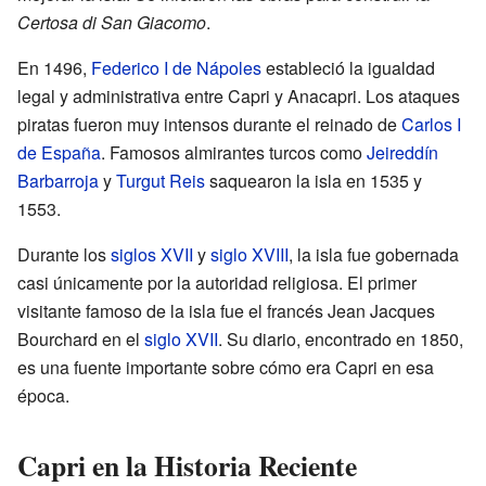
Certosa di San Giacomo
.
En 1496,
Federico I de Nápoles
estableció la igualdad
legal y administrativa entre Capri y Anacapri. Los ataques
piratas fueron muy intensos durante el reinado de
Carlos I
de España
. Famosos almirantes turcos como
Jeireddín
Barbarroja
y
Turgut Reis
saquearon la isla en 1535 y
1553.
Durante los
siglos XVII
y
siglo XVIII
, la isla fue gobernada
casi únicamente por la autoridad religiosa. El primer
visitante famoso de la isla fue el francés Jean Jacques
Bourchard en el
siglo XVII
. Su diario, encontrado en 1850,
es una fuente importante sobre cómo era Capri en esa
época.
Capri en la Historia Reciente