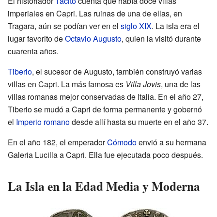
El historiador
Tácito
cuenta que había doce villas
imperiales en Capri. Las ruinas de una de ellas, en
Tragara, aún se podían ver en el
siglo XIX
. La isla era el
lugar favorito de
Octavio Augusto
, quien la visitó durante
cuarenta años.
Tiberio
, el sucesor de Augusto, también construyó varias
villas en Capri. La más famosa es
Villa Jovis
, una de las
villas romanas mejor conservadas de Italia. En el año 27,
Tiberio se mudó a Capri de forma permanente y gobernó
el
Imperio romano
desde allí hasta su muerte en el año 37.
En el año 182, el emperador
Cómodo
envió a su hermana
Galeria Lucilla a Capri. Ella fue ejecutada poco después.
La Isla en la Edad Media y Moderna