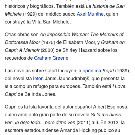
históricos y biográficos. También está
La historia de San
Michele
(1929) del médico sueco
Axel Munthe
, quien
construyó la Villa San Michele.
Otras obras son
An Impossible Woman: The Memoirs of
Dottoressa Moor
(1975) de Elisabeth Moor, y
Graham on
Capri: A Memoir
(2000) de Shirley Hazzard sobre los
recuerdos de
Graham Greene
.
Las novelas sobre Capri incluyen la
epónima
Kapri
(1939),
del novelista
letón
Jānis Jaunsudrabiņš, que presenta la
isla como un refugio para europeos. También está
I Love
Capri
de Belinda Jones.
Capri es la isla favorita del autor español Albert Espinosa,
quien ambientó gran parte de su novela
Si tú me dices
ven, lo dejo todo... pero dime ven
(2011) allí. En 2012, la
escritora estadounidense Amanda Hocking publicó su