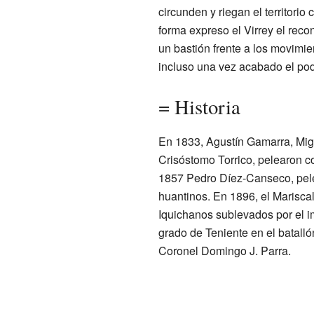
circunden y riegan el territorio
forma expreso el Virrey el reco
un bastión frente a los movimie
incluso una vez acabado el pod
= Historia
En 1833, Agustín Gamarra, Mi
Crisóstomo Torrico, pelearon c
1857 Pedro Díez-Canseco, pele
huantinos. En 1896, el Marisca
Iquichanos sublevados por el i
grado de Teniente en el batall
Coronel Domingo J. Parra.