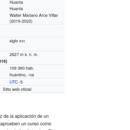
Huanta
Huanta
Walter Mariano Arce Villar
(2019-2022)
siglo
xvi
2627 m s. n. m.
016)
109 360 hab.
huantino, -na
UTC
-5
o
Sitio web oficial
z de la aplicación de un
esaprueben un curso como