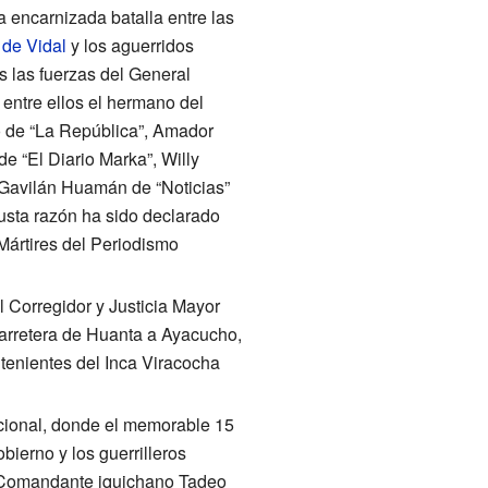
a encarnizada batalla entre las
 de Vidal
y los aguerridos
 las fuerzas del General
entre ellos el hermano del
o de “La República”, Amador
e “El Diario Marka”, Willy
x Gavilán Huamán de “Noticias”
usta razón ha sido declarado
Mártires del Periodismo
l Corregidor y Justicia Mayor
arretera de Huanta a Ayacucho,
 tenientes del Inca Viracocha
nacional, donde el memorable 15
bierno y los guerrilleros
l Comandante iquichano Tadeo