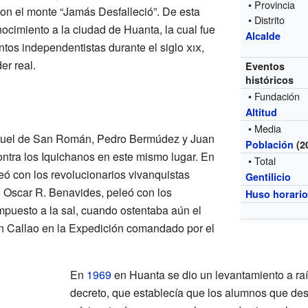
• Provincia
 con el monte “Jamás Desfalleció”. De esta
• Distrito
nocimiento a la ciudad de Huanta, la cual fue
Alcalde
ntos independentistas durante el siglo
xix
,
er real.
Eventos
históricos
• Fundación
Altitud
• Media
guel de San Román, Pedro Bermúdez y Juan
Población
(2
ontra los Iquichanos en este mismo lugar. En
• Total
ó con los revolucionarios vivanquistas
Gentilicio
l Oscar R. Benavides, peleó con los
Huso horari
mpuesto a la sal, cuando ostentaba aún el
ón Callao en la Expedición comandado por el
En
1969
en Huanta se dio un levantamiento a raí
decreto, que establecía que los alumnos que d