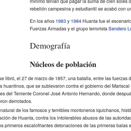
mínimo tenían que pagar la suma de cien soles or
rebelión campesina y estudiantil se acabó con u
En los años
1983
y
1984
Huanta fue el escenario
Fuerzas Armadas y el grupo terrorista
Sendero L
Demografía
Núcleos de población
se libró, el 27 de marzo de 1857, una batalla, entre las fuerzas
s huantinos, que se sublevaron contra el gobierno del Mariscal
es del Teniente Coronel José Antonio Hernando, donde después 
eron derrotados.
a natural de los famosos y temibles montoneros iquichanos, hist
ación de Huanta, contra los intolerables abusos de las autoridad
s primeros escalofriantes detonaciones de las primeras balas e