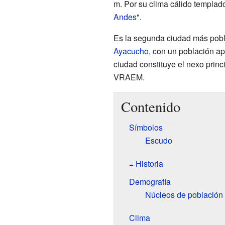
m. Por su clima cálido templa
Andes
".
Es la segunda ciudad más pobla
Ayacucho
, con un población a
ciudad constituye el nexo princi
VRAEM.
Contenido
Símbolos
Escudo
= Historia
Demografía
Núcleos de población
Clima