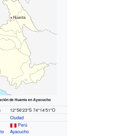
Huanta
zación de Huanta en Ayacucho
12°56′23″S
74°14′51″O
s
Ciudad
Perú
to
Ayacucho