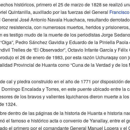
hechos históricos, primero el 25 de marzo de 1828 se realizó un
el Quintanilla, auxiliado por las fuerzas del General
Francisco
l General José Antonio Navala Huachaca, resultando derrotados
oz resistencia, con numerosos muertos, heridos y prisioneros, 
 es testigo mudo de la muerte de los periodistas Jorge Sedan
“Oiga”, Pedro Sánchez Gavidia y Eduardo de la Piniella Paola d
divil Trelles de “El Observador”, Octavio Infante García y Féli
rodujo el 26 de enero de 1983, por esta razón Uchuraqay con j
alidad Provincial de Huanta como “Cuna de la Verdad y de los 
 de cal y piedra construido en el año de 1771 por disposición de
Domingo Encalada y Torres, en este puente ubicado entre la c
esores de los bravos y valientes Iquichanos dieron muerte a los
de 1324.
ebre dentro de las páginas de la historia de Huanta e historia 
ó el famoso e histórico acta o convenio de Yanallay, entre el go
tado el primero por el comandante General Manuel Lopera y e