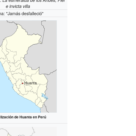
La esmeralda de los Andes, Fiel
e invicta villa
a: "Jamás desfalleció"
Huanta
lización de Huanta en Perú