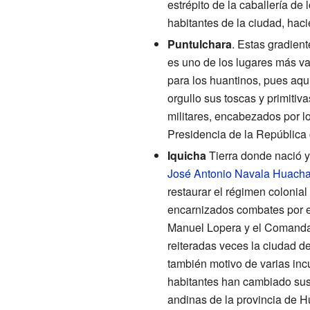
estrépito de la caballería de
habitantes de la ciudad, hacie
Puntulchara
. Estas gradien
es uno de los lugares más va
para los huantinos, pues aqu
orgullo sus toscas y primiti
militares, encabezados por l
Presidencia de la República 
Iquicha
Tierra donde nació y
José Antonio Navala Huach
restaurar el régimen colonia
encarnizados combates por e
Manuel Lopera y el Comandant
reiteradas veces la ciudad d
también motivo de varias inc
habitantes han cambiado sus 
andinas de la provincia de H