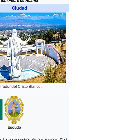
San Pedro de Huanta
Ciudad
irador del Cristo Blanco.
Escudo
s
: