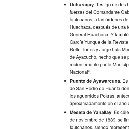
Uchuraqay
. Testigo de dos 
fuerzas del Comandante Gabri
iquichanos, a las órdenes de
Huachaca, después de una fer
General Huachaca. Y también
García Yunque de la Revista 
Retto Torres y Jorge Luis Men
de Ayacucho, hecho que se p
recientemente por la Municip
Nacional”.
Puente de Ayawarcuna
. Es
de San Pedro de Huanta don 
los aguerridos Pokras, antec
aproximadamente en el año 
Meseta de Yanallay
. Es cél
de noviembre de 1839, se firm
Iquichanos, siendo represen