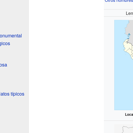
Lem
monumental
gicos
iosa
atos típicos
Loca