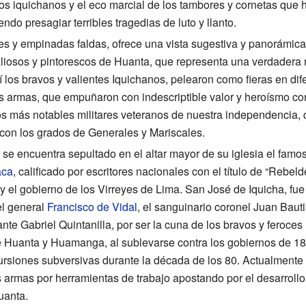
 los iquichanos y el eco marcial de los tambores y cornetas que
ndo presagiar terribles tragedias de luto y llanto.
tes y empinadas faldas, ofrece una vista sugestiva y panorámic
liosos y pintorescos de Huanta, que representa una verdadera re
í los bravos y valientes Iquichanos, pelearon como fieras en di
vas armas, que empuñaron con indescriptible valor y heroísmo c
os más notables militares veteranos de nuestra independencia, 
con los grados de Generales y Mariscales.
 se encuentra sepultado en el altar mayor de su iglesia el famo
aca
, calificado por escritores nacionales con el título de “Rebel
l y el gobierno de los Virreyes de Lima. San José de Iquicha, 
l general
Francisco de Vidal
, el sanguinario coronel Juan Bauti
e Gabriel Quintanilla, por ser la cuna de los bravos y feroces
e Huanta y Huamanga, al sublevarse contra los gobiernos de 1
ursiones subversivas durante la década de los 80. Actualment
armas por herramientas de trabajo apostando por el desarrollo
uanta.