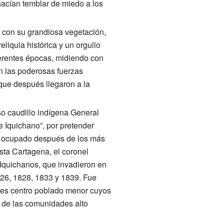
 hacían temblar de miedo a los
a con su grandiosa vegetación,
liquia histórica y un orgullo
ferentes épocas, midiendo con
on las poderosas fuerzas
que después llegaron a la
so caudillo indígena General
de Iquichano”, por pretender
fue ocupado después de los más
sta Cartagena, el coronel
 Iquichanos, que invadieron en
826, 1828, 1833 y 1839. Fue
e es centro poblado menor cuyos
 de las comunidades alto