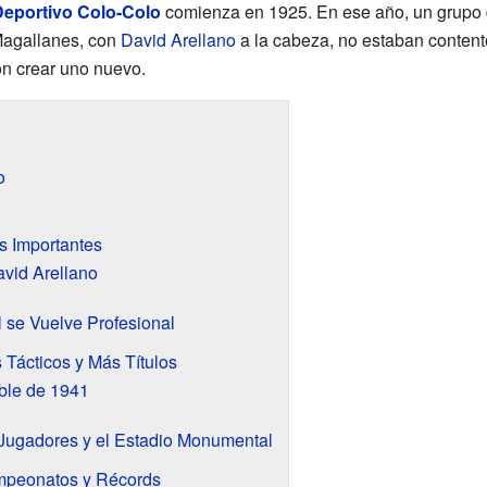
Deportivo Colo-Colo
comienza en 1925. En ese año, un grupo d
Magallanes, con
David Arellano
a la cabeza, no estaban conten
on crear uno nuevo.
o
s Importantes
vid Arellano
l se Vuelve Profesional
Tácticos y Más Títulos
ble de 1941
Jugadores y el Estadio Monumental
mpeonatos y Récords