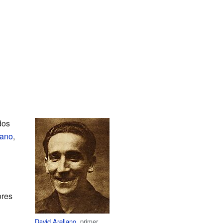
dos
lano
,
ores
David Arellano
, primer