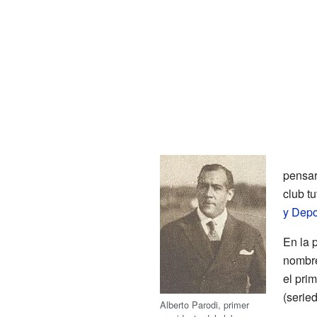
pensar
club t
y Depo
En la 
nombr
el pri
(serie
Alberto Parodi, primer