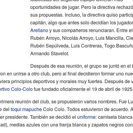
oportunidades de jugar. Pero la directiva rechaz
sus propuestas. Incluso, la directiva quiso partic
capitán, algo que antes solo decidían los jugado
Arellano
y sus compañeros renunciaran. Entre el
Rubén Arroyo, Nicolás Arroyo, Luis Mancilla, C
Rubén Sepúlveda, Luis Contreras, Togo Bascuñá
Armando Stavelot.
Después de esa reunión, el grupo se juntó en el 
on en unirse a otro club, pero al final decidieron formar uno n
uviera principios deportivos y morales muy fuertes. Después de 
rtivo Colo-Colo
fue fundado oficialmente el 19 de abril de 1925
primera reunión del club, se propusieron varios nombres. Fue Lu
e del
toqui
mapuche
Colo Colo. Todos estuvieron de acuerdo. A
mer presidente. También se decidió el
uniforme
: camiseta blanca
dad), medias azules con una franja blanca y zapatos negros con 