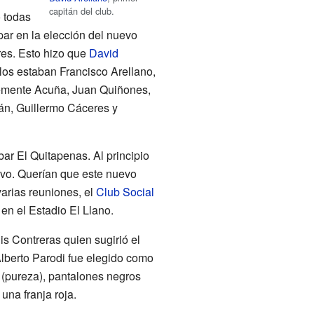
capitán del club.
ó todas
ipar en la elección del nuevo
res. Esto hizo que
David
los estaban Francisco Arellano,
lemente Acuña, Juan Quiñones,
n, Guillermo Cáceres y
bar El Quitapenas. Al principio
uevo. Querían que este nuevo
varias reuniones, el
Club Social
 en el Estadio El Llano.
is Contreras quien sugirió el
lberto Parodi fue elegido como
 (pureza), pantalones negros
una franja roja.