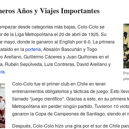
eros Años y Viajes Importantes
empezar desde categorías más bajas, Colo-Colo se
or de la Liga Metropolitana el 20 de abril de 1925. Su
1 de mayo, donde le ganaron al English por 6-0. La primera
ataldo en la
portería
, Absalón Bascuñán y Togo
co Arellano, Guillermo Cáceres y Juan Quiñones en el
a, Rubén Sepúlveda, Luis Contreras, David Arellano y
era
.
Pri
pre
Colo-Colo fue el primer club en Chile en tener
entrenamientos obligatorios y tácticas de juego. Esto llev
llamado "juego científico". Gracias a esto, en su primera 
Metropolitana sin perder ningún partido. Tuvieron 10 vict
ganaron la Copa de Campeones de Santiago, siendo el me
Después, Colo-Colo hizo una gira por el sur de Chile para