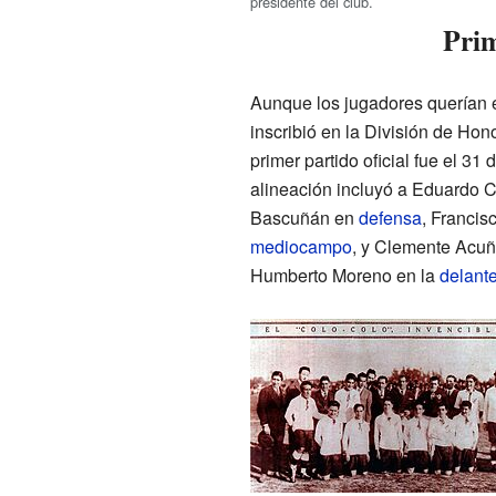
presidente del club.
Prim
Aunque los jugadores querían 
inscribió en la División de Hon
primer partido oficial fue el 3
alineación incluyó a Eduardo C
Bascuñán en
defensa
, Francis
mediocampo
, y Clemente Acuñ
Humberto Moreno en la
delant