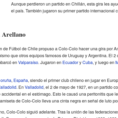
Aunque perdieron un partido en Chillán, esta gira les ay
el país. También jugaron su primer partido internacional 
 Arellano
ón de Fútbol de Chile propuso a Colo-Colo hacer una gira por A
 mismo que otros equipos famosos de Uruguay y Argentina. El 2 
mbarcó en
Valparaíso
. Jugaron en
Ecuador
y
Cuba
, y luego en
M
Coruña
,
España
, siendo el primer club chileno en jugar en Eur
alladolid
. En
Valladolid
, el 2 de mayo de 1927, en un partido c
 accidental en el estómago. Esto le causó una peritonitis que le
amiseta de Colo-Colo lleva una cinta negra en señal de luto po
no, Colo-Colo siguió adelante. Tras la unión de las federaciones