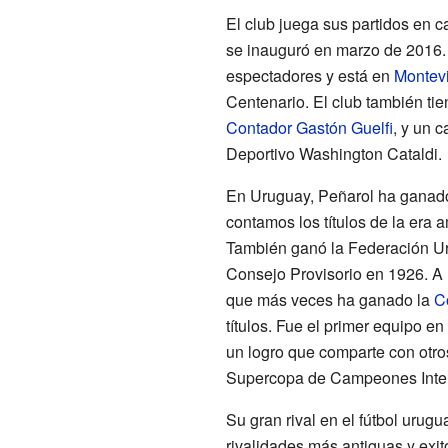
El club juega sus partidos en 
se inauguró en marzo de 2016. 
espectadores y está en
Montev
Centenario. El club también tie
Contador Gastón Guelfi
, y un 
Deportivo Washington Cataldi.
En Uruguay, Peñarol ha ganado
contamos los títulos de la era 
También ganó la Federación Ur
Consejo Provisorio en 1926. A n
que más veces ha ganado la
C
títulos. Fue el primer equipo en
un logro que comparte con otro
Supercopa de Campeones Inter
Su gran rival en el fútbol urug
rivalidades más antiguas y exit