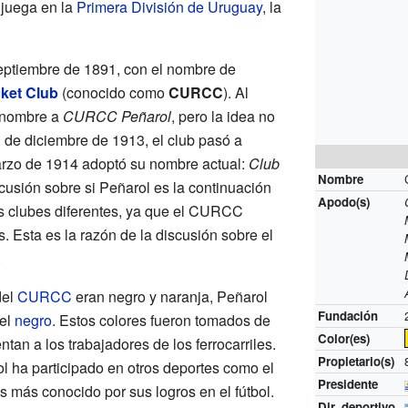
 juega en la
Primera División de Uruguay
, la
eptiembre de 1891, con el nombre de
cket Club
(conocido como
CURCC
). Al
l nombre a
CURCC Peñarol
, pero la idea no
3 de diciembre de 1913, el club pasó a
arzo de 1914 adoptó su nombre actual:
Club
Nombre
scusión sobre si Peñarol es la continuación
Apodo(s)
s clubes diferentes, ya que el CURCC
. Esta es la razón de la discusión sobre el
.
del
CURCC
eran negro y naranja, Peñarol
Fundación
el
negro
. Estos colores fueron tomados de
Color(es)
ntan a los trabajadores de los ferrocarriles.
Propietario(s)
rol ha participado en otros deportes como el
Presidente
es más conocido por sus logros en el fútbol.
Dir. deportivo