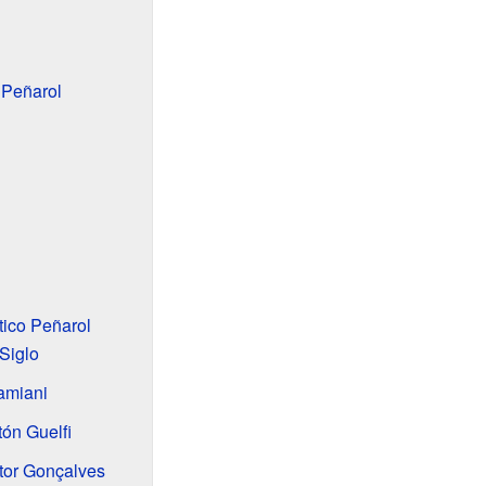
 Peñarol
tico Peñarol
Siglo
amiani
ón Guelfi
tor Gonçalves