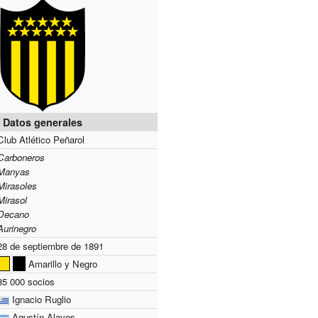
Datos generales
Club Atlético Peñarol
Carboneros
Manyas
Mirasoles
Mirasol
Decano
Aurinegro
28 de septiembre de 1891
Amarillo y Negro
85 000 socios
Ignacio Ruglio
Agustín Alayes