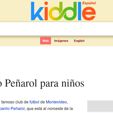
Web
Imágenes
English
co Peñarol para niños
 famoso club de
fútbol
de
Montevideo
,
barrio Peñarol
, que está al noroeste de la