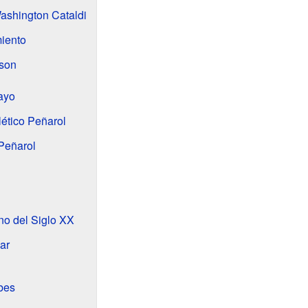
ashington Cataldi
iento
son
uayo
lético Peñarol
Peñarol
no del Siglo XX
ar
ubes