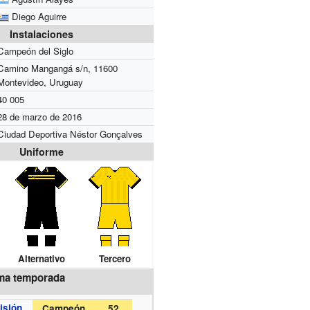
Diego Aguirre
Instalaciones
Campeón del Siglo
Camino Mangangá s/n, 11600
Montevideo, Uruguay
40 005
28 de marzo de 2016
Ciudad Deportiva Néstor Gonçalves
Uniforme
Alternativo
Tercero
ima temporada
isión
Campeón
52