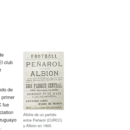
de
l club
r
ndo de
u primer
C fue
ciation
Afiche de un partido
Uruguayo
entre Peñarol (CURCC)
y Albion en 1900.
.