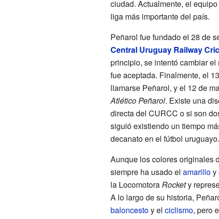
ciudad. Actualmente, el equipo
liga más importante del país.
Peñarol fue fundado el 28 de s
Central Uruguay Railway Cri
principio, se intentó cambiar e
fue aceptada. Finalmente, el 1
llamarse Peñarol, y el 12 de m
Atlético Peñarol
. Existe una di
directa del CURCC o si son do
siguió existiendo un tiempo más
decanato en el fútbol uruguayo
Aunque los colores originales 
siempre ha usado el
amarillo
y 
la Locomotora
Rocket
y represe
A lo largo de su historia, Peña
baloncesto
y el
ciclismo
, pero 