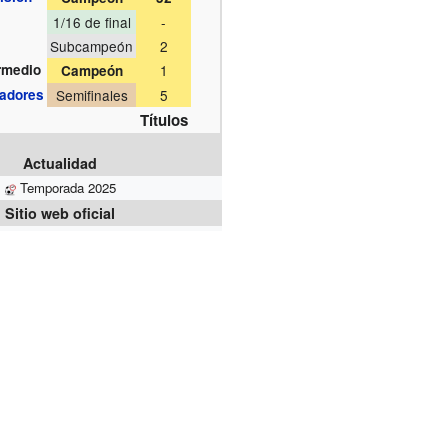
1/16 de final
-
Subcampeón
2
rmedio
1
Campeón
tadores
Semifinales
5
Títulos
Actualidad
Temporada 2025
Sitio web oficial