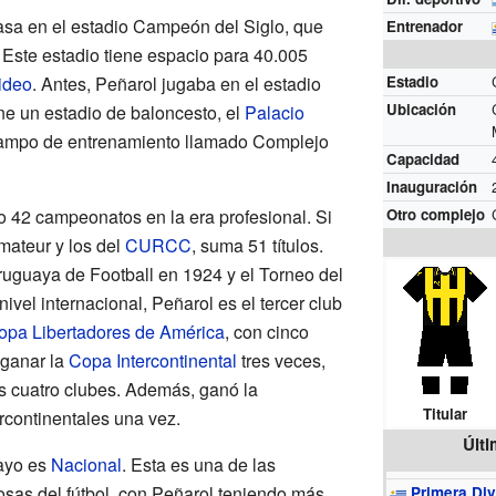
casa en el estadio Campeón del Siglo, que
Entrenador
Este estadio tiene espacio para 40.005
ideo
. Antes, Peñarol jugaba en el estadio
Estadio
Ubicación
ne un estadio de baloncesto, el
Palacio
campo de entrenamiento llamado Complejo
Capacidad
Inauguración
 42 campeonatos en la era profesional. Si
Otro complejo
amateur y los del
CURCC
, suma 51 títulos.
uguaya de Football en 1924 y el Torneo del
ivel internacional, Peñarol es el tercer club
opa Libertadores de América
, con cinco
 ganar la
Copa Intercontinental
tres veces,
s cuatro clubes. Además, ganó la
Titular
continentales una vez.
Últ
uayo es
Nacional
. Esta es una de las
osas del fútbol, con Peñarol teniendo más
Primera Div