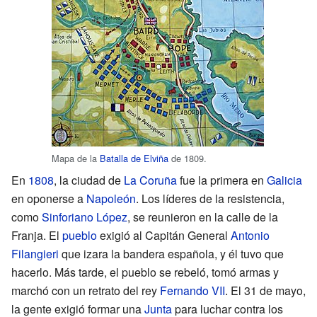
Mapa de la
Batalla de Elviña
de 1809.
En
1808
, la ciudad de
La Coruña
fue la primera en
Galicia
en oponerse a
Napoleón
. Los líderes de la resistencia,
como
Sinforiano López
, se reunieron en la calle de la
Franja. El
pueblo
exigió al Capitán General
Antonio
Filangieri
que izara la bandera española, y él tuvo que
hacerlo. Más tarde, el pueblo se rebeló, tomó armas y
marchó con un retrato del rey
Fernando VII
. El 31 de mayo,
la gente exigió formar una
Junta
para luchar contra los