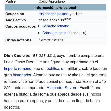
Casio Aproniano
Padre
Información profesional
Historiador
,
político
y militar
Ocupación
juliano
desde años 190
Años activo
Senador romano
Cargos ocupados
Cónsul romano
(desde 229)
Obras notables
Historia romana
Dion Casio
(c. 155-235 d.C.), cuyo nombre completo era
Lucio Casio Dion, fue una figura muy importante en el
Imperio romano
. Fue un
político
, un militar y, sobre todo, un
gran
historiador
. Alcanzó puestos muy altos en el gobierno
romano y fue nombrado cónsul por segunda vez en el año
229, junto al emperador
Alejandro Severo
. Escribió una
extensa historia de Roma que abarca desde sus inicios
hasta su propia época, y parte de ella ha llegado hasta
nosotros.