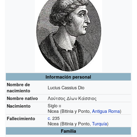
Información personal
Nombre de
Lucius Cassius Dio
nacimiento
Λούτσος Δίων Κάσσιος
Nombre nativo
Siglo
ii
Nacimiento
Nicea (Bitinia y Ponto,
Antigua Roma
)
c.
235
Fallecimiento
Nicea (Bitinia y Ponto,
Turquía
)
Familia