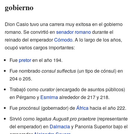
gobierno
Dion Casio tuvo una carrera muy exitosa en el gobierno
romano. Se convirtió en
senador romano
durante el
reinado del emperador
Cómodo
. A lo largo de los años,
ocupó varios cargos importantes:
Fue
pretor
en el año 194.
Fue nombrado
consul suffectus
(un tipo de cónsul) en
204 o 205.
Trabajó como
curator
(encargado de asuntos públicos)
en Pérgamo y
Esmirna
alrededor de 217 y 218.
Fue procónsul (gobernador) de
África
hacia el año 222.
Sirvió como
legatus Augusti pro praetore
(representante
del emperador) en
Dalmacia
y Panonia Superior bajo el