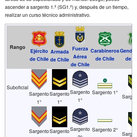
ascender a sargento 1.º (SG1.º) y, después de un tiempo,
realizar un curso técnico administrativo.
Rango
Fuerza
Carabineros
Gendar
Ejército
Armada
Aérea
de Chile
de C
de Chile
de Chile
de Chile
Suboficial
Sargento
Sargento 1°
Sargento
Sargento
Sargen
1°
1°
1°
Sargento
Sargento 2°
Sargento
Sargento
Sargen
2°