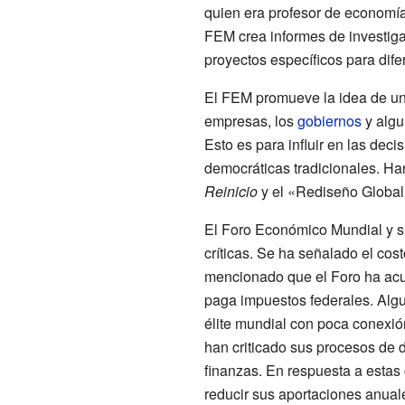
quien era profesor de economía
FEM crea informes de investig
proyectos específicos para dife
El FEM promueve la idea de u
empresas, los
gobiernos
y algu
Esto es para influir en las deci
democráticas tradicionales. Ha
Reinicio
y el «Rediseño Global
El Foro Económico Mundial y s
críticas. Se ha señalado el cos
mencionado que el Foro ha acu
paga impuestos federales. Algu
élite mundial con poca conexió
han criticado sus procesos de d
finanzas. En respuesta a estas 
reducir sus aportaciones anual