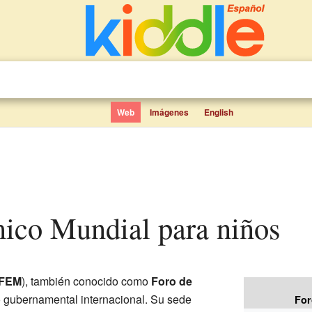
Web
Imágenes
English
mico Mundial para niños
FEM
), también conocido como
Foro de
o gubernamental internacional. Su sede
For