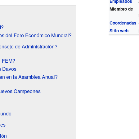
Empleados
Miembro de
Coordenadas
M?
Sitio web
s del Foro Económico Mundial?
onsejo de Administración?
el FEM?
n Davos
pan en la Asamblea Anual?
Nuevos Campeones
Mundo
les
ión