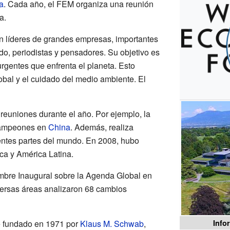
a
. Cada año, el FEM organiza una reunión
a.
an líderes de grandes empresas, importantes
ndo, periodistas y pensadores. Su objetivo es
rgentes que enfrenta el planeta. Esto
obal y el cuidado del medio ambiente. El
reuniones durante el año. Por ejemplo, la
ampeones en
China
. Además, realiza
entes partes del mundo. En 2008, hubo
ca y América Latina.
mbre Inaugural sobre la Agenda Global en
iversas áreas analizaron 68 cambios
e fundado en 1971 por
Klaus M. Schwab
,
Info