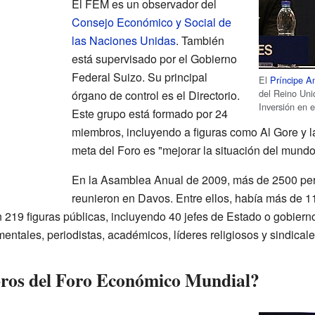
El FEM es un observador del
Consejo Económico y Social de
las Naciones Unidas
. También
está supervisado por el Gobierno
Federal Suizo. Su principal
El
Príncipe A
del Reino Uni
órgano de control es el Directorio.
Inversión en 
Este grupo está formado por 24
miembros, incluyendo a figuras como Al Gore y 
meta del Foro es "mejorar la situación del mundo
En la Asamblea Anual de 2009, más de 2500 per
reunieron en Davos. Entre ellos, había más de 
 219 figuras públicas, incluyendo 40 jefes de Estado o gobiern
ntales, periodistas, académicos, líderes religiosos y sindicale
ros del Foro Económico Mundial?