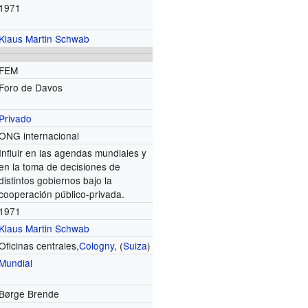
1971
Klaus Martin Schwab
FEM
Foro de Davos
Privado
ONG internacional
Influir en las agendas mundiales y
en la toma de decisiones de
distintos gobiernos bajo la
cooperación público-privada.
1971
Klaus Martin Schwab
Oficinas centrales,
Cologny
, (
Suiza
)
Mundial
Børge Brende