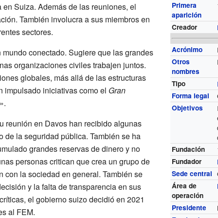
Primera
 en Suiza. Además de las reuniones, el
aparición
ación. También involucra a sus miembros en
Creador
rentes sectores.
Acrónimo
n mundo conectado. Sugiere que las grandes
Otros
nas organizaciones civiles trabajen juntos.
nombres
siones globales, más allá de las estructuras
Tipo
n impulsado iniciativas como el
Gran
Forma legal
».
Objetivos
u reunión en Davos han recibido algunas
to de la seguridad pública. También se ha
mulado grandes reservas de dinero y no
Fundación
nas personas critican que crea un grupo de
Fundador
n con la sociedad en general. También se
Sede central
ecisión y la falta de transparencia en sus
Área de
operación
críticas, el gobierno suizo decidió en 2021
Presidente
es al FEM.