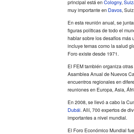
principal está en
Cologny
,
Suiz
muy importante en
Davos
, Suiz
En esta reunión anual, se junt
figuras políticas de todo el mu
hablar sobre los desafíos más u
incluye temas como la salud gl
Foro existe desde 1971.
El FEM también organiza otras 
Asamblea Anual de Nuevos C
encuentros regionales en difer
reuniones en Europa, Asia, Áfri
En 2008, se llevó a cabo la Cu
Dubái
. Allí, 700 expertos de d
importantes a nivel mundial.
El Foro Económico Mundial fu