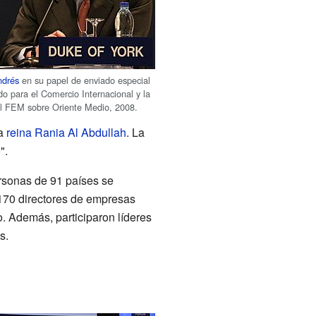
ndrés
en su papel de enviado especial
do para el Comercio Internacional y la
el FEM sobre Oriente Medio, 2008.
la
reina
Rania Al Abdullah
. La
".
sonas de 91 países se
1170 directores de empresas
o. Además, participaron líderes
s.