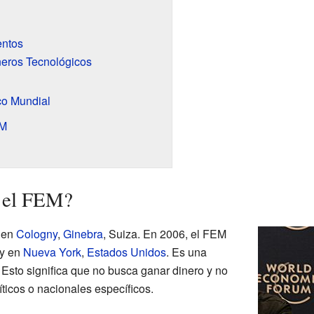
entos
eros Tecnológicos
co Mundial
EM
 el FEM?
á en
Cologny
,
Ginebra
, Suiza. En 2006, el FEM
 y en
Nueva York
,
Estados Unidos
. Es una
. Esto significa que no busca ganar dinero y no
íticos o nacionales específicos.