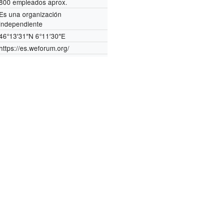
800 empleados aprox.
Es una organización
independiente
46°13′31″N
6°11′30″E
https://es.weforum.org/