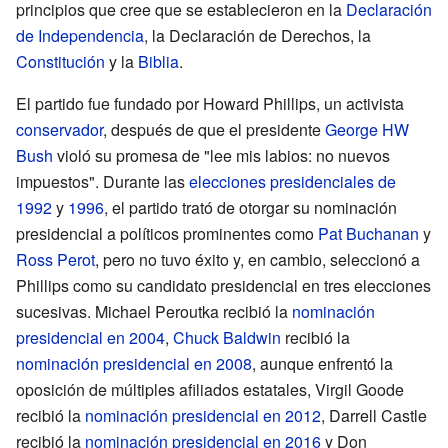
principios que cree que se establecieron en la
Declaración
de Independencia
, la Declaración de Derechos, la
Constitución
y la
Biblia
.
El partido fue fundado por Howard Phillips, un activista
conservador
, después de que el presidente
George HW
Bush
violó su promesa de "lee mis labios: no nuevos
impuestos". Durante las
elecciones presidenciales de
1992
y
1996
, el partido trató de otorgar su nominación
presidencial a políticos prominentes como
Pat Buchanan
y
Ross Perot
, pero no tuvo éxito y, en cambio, seleccionó a
Phillips como su candidato presidencial en tres elecciones
sucesivas. Michael Peroutka recibió la
nominación
presidencial en 2004
,
Chuck Baldwin
recibió la
nominación presidencial en 2008
, aunque enfrentó la
oposición de múltiples afiliados estatales, Virgil Goode
recibió la
nominación presidencial en 2012
, Darrell Castle
recibió la
nominación presidencial en 2016
y Don