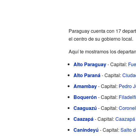
Paraguay cuenta con 17 departa
el centro de su gobierno local.
Aquí te mostramos los departam
Alto Paraguay
- Capital:
Fue
Alto Paraná
- Capital:
Ciuda
Amambay
- Capital:
Pedro J
Boquerón
- Capital:
Filadelf
Caaguazú
- Capital:
Coronel
Caazapá
- Capital:
Caazapá
Canindeyú
- Capital:
Salto d