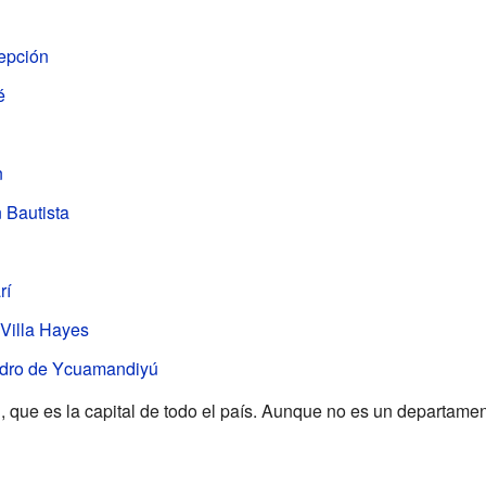
epción
é
n
 Bautista
rí
Villa Hayes
dro de Ycuamandiyú
n
, que es la capital de todo el país. Aunque no es un departame