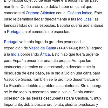
El principal objetivo de este viaje era encontrar un paso
marítimo. Colón creía que debía haber un canal que
conectara el
Océano Atlántico
con el
Océano Índico
. Este
paso le permitiría llegar directamente a las
Molucas
, las
famosas islas de las especias. España quería adelantarse
a
Portugal
en el comercio de especias.
Portugal
ya había logrado grandes avances. La
expedición de
Vasco de Gama
(1497-1499) había llegado
a la
India
bordeando
África
. Esto hizo que fuera urgente
para España encontrar una ruta propia. Aunque las
instrucciones reales no mencionaban directamente la
búsqueda de este paso, se le dio a Colón una carta para
Vasco de Gama. También se le prohibió desembarcar en
La Española debido a problemas anteriores. Sin embargo,
se le dio todo lo necesario para el viaje. Debía tomar
posesión de las tierras descubiertas para Castilla. Y, muy
importante, debía buscar oro, plata, piedras preciosas y