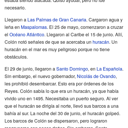
estaba siendo atacada. Quiso ayudar, pero no fue
necesario.
Llegaron a
Las Palmas de Gran Canaria
. Cargaron agua y
leña en
Maspalomas
. El 25 de mayo, comenzaron a cruzar
el
Océano Atlántico
. Llegaron al Caribe el 15 de junio. Allí,
Colón notó señales de que se acercaba un
huracán
. Un
huracán en el mar es muy peligroso porque no tiene
obstáculos.
El 29 de junio, llegaron a
Santo Domingo
, en
La Española
.
Sin embargo, el nuevo gobernador,
Nicolás de Ovando
,
les prohibió desembarcar. Esto era por órdenes de los
Reyes. Colón sabía lo que era un huracán, ya que había
vivido uno en 1495. Necesitaba un puerto seguro. Al ver
que el huracán se dirigía al norte, llevó sus barcos a una
bahía al sur. La noche del 30 de junio, el huracán golpeó.
Los barcos de Colón se dispersaron, pero lograron