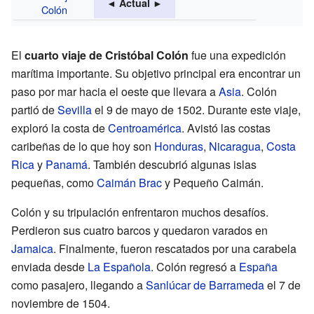
◄ Actual ►
Colón
El
cuarto viaje de Cristóbal Colón
fue una expedición
marítima importante. Su objetivo principal era encontrar un
paso por mar hacia el oeste que llevara a
Asia
. Colón
partió de
Sevilla
el 9 de mayo de 1502. Durante este viaje,
exploró la costa de
Centroamérica
. Avistó las costas
caribeñas de lo que hoy son
Honduras
,
Nicaragua
,
Costa
Rica
y
Panamá
. También descubrió algunas islas
pequeñas, como
Caimán Brac
y Pequeño Caimán.
Colón y su tripulación enfrentaron muchos desafíos.
Perdieron sus cuatro barcos y quedaron varados en
Jamaica
. Finalmente, fueron rescatados por una carabela
enviada desde
La Española
. Colón regresó a
España
como pasajero, llegando a
Sanlúcar de Barrameda
el 7 de
noviembre de 1504.