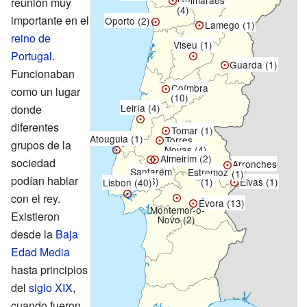
Guimarães
reunión muy
(4)
importante en el
Oporto (2)
Lamego (1)
reino de
Viseu (1)
Portugal
.
Guarda (1)
Funcionaban
Coímbra
como un lugar
(10)
Leiría (4)
donde
diferentes
Tomar (1)
Atouguia (1)
Torres
grupos de la
Novas (4)
Almeirim (2)
sociedad
Arronches
Santarém
Estremoz
(1)
podían hablar
(16)
Elvas (1)
(1)
Lisbon (40)
con el rey.
Évora (13)
Montemor-o-
Existieron
Novo (2)
desde la
Baja
Edad Media
hasta principios
del
siglo XIX
,
cuando fueron