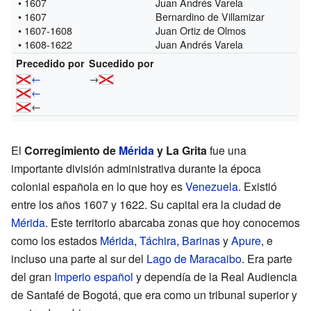
• 1607
Juan Andrés Varela
• 1607
Bernardino de Villamizar
• 1607-1608
Juan Ortiz de Olmos
• 1608-1622
Juan Andrés Varela
Precedido por
Sucedido por
←
→
←
←
El
Corregimiento de
Mérida
y La Grita
fue una
importante división administrativa durante la época
colonial española en lo que hoy es
Venezuela
. Existió
entre los años 1607 y 1622. Su capital era la ciudad de
Mérida
. Este territorio abarcaba zonas que hoy conocemos
como los estados
Mérida
,
Táchira
,
Barinas
y
Apure
, e
incluso una parte al sur del
Lago de Maracaibo
. Era parte
del gran
Imperio español
y dependía de la Real Audiencia
de Santafé de Bogotá, que era como un tribunal superior y