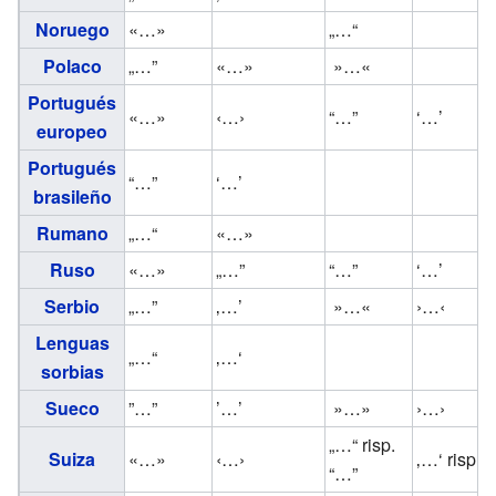
Noruego
«…»
„…“
Polaco
„…”
«…»
»…«
Portugués
«…»
‹…›
“…”
‘…’
europeo
Portugués
“…”
‘…’
brasileño
Rumano
„…“
«…»
Ruso
«…»
„…”
“…”
‘…’
Serbio
„…”
‚…’
»…«
›…‹
Lenguas
„…“
‚…‘
sorbias
Sueco
”…”
’…’
»…»
›…›
„…“ risp.
Suiza
«…»
‹…›
‚…‘ risp. 
“…”