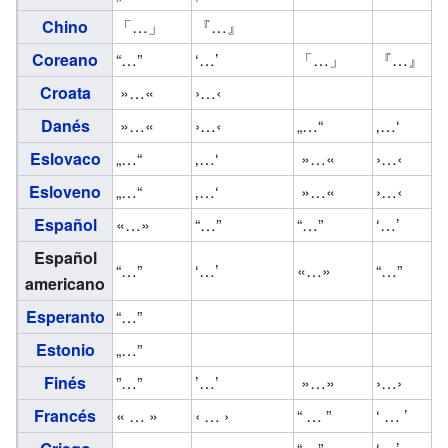
Chino
「…」
『…』
Coreano
“…”
‘…’
「…」
『…』
Croata
»…«
›…‹
Danés
»…«
›…‹
„…“
‚…‘
Eslovaco
„…“
‚…‘
»…«
›…‹
Esloveno
„…“
‚…‘
»…«
›…‹
Español
«…»
“…”
“…”
‘…’
Español
“…”
‘…’
«…»
“…”
americano
Esperanto
“…”
Estonio
„…”
Finés
”…”
’…’
»…»
›…›
Francés
« … »
‹ … ›
“ … ”
‘ … ’