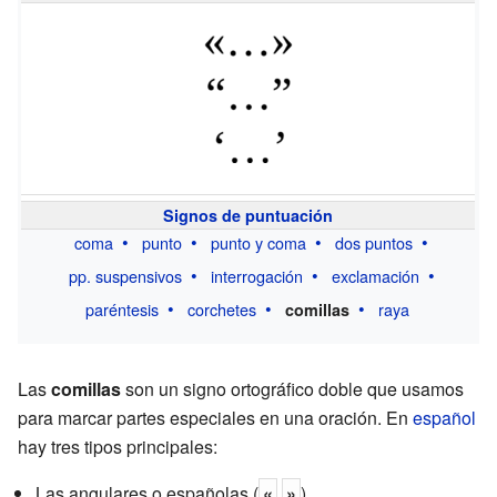
Signos de puntuación
coma
punto
punto y coma
dos puntos
pp. suspensivos
interrogación
exclamación
paréntesis
corchetes
raya
comillas
Las
comillas
son un signo ortográfico doble que usamos
para marcar partes especiales en una oración. En
español
hay tres tipos principales:
Las angulares o españolas (
«
»
).