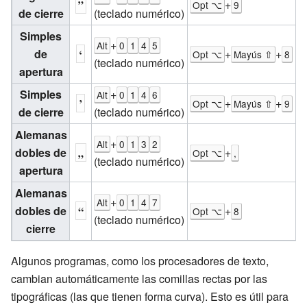
”
+
Opt ⌥
9
de cierre
(teclado numérico)
A
Simples
+
Alt
0
1
4
5
C
de
‘
+
+
Opt ⌥
Mayús ⇧
8
(teclado numérico)
A
apertura
Simples
+
Alt
0
1
4
6
C
’
+
+
Opt ⌥
Mayús ⇧
9
de cierre
(teclado numérico)
A
Alemanas
+
Alt
0
1
3
2
dobles de
„
+
Opt ⌥
,
A
(teclado numérico)
apertura
Alemanas
+
Alt
0
1
4
7
dobles de
“
+
Opt ⌥
8
A
(teclado numérico)
cierre
Algunos programas, como los procesadores de texto,
cambian automáticamente las comillas rectas por las
tipográficas (las que tienen forma curva). Esto es útil para