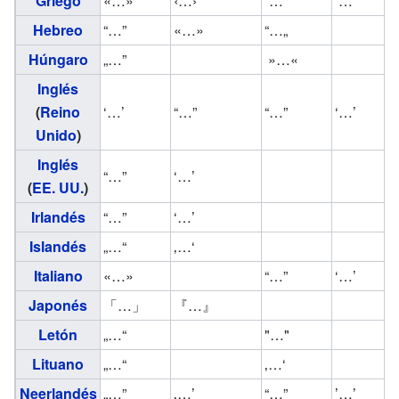
Griego
«…»
‹…›
“…”
‘…’
Hebreo
“…”
«…»
“…„
Húngaro
„…”
»…«
Inglés
(
Reino
‘…’
“…”
“…”
‘…’
Unido
)
Inglés
“…”
‘…’
(
EE. UU.
)
Irlandés
“…”
‘…’
Islandés
„…“
‚…‘
Italiano
«…»
“…”
‘…’
Japonés
「…」
『…』
Letón
„…“
"…"
Lituano
„…“
‚…‘
Neerlandés
„…”
‚…’
“…”
’…’