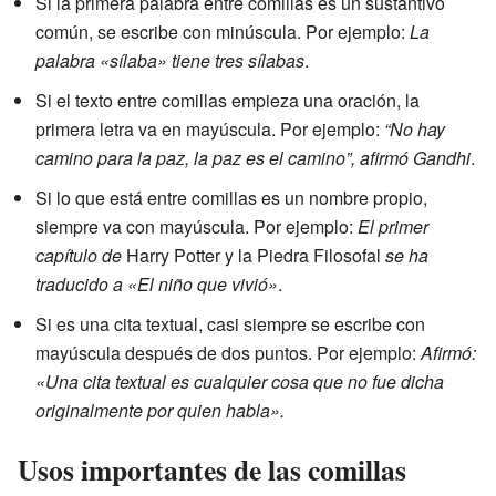
Si la primera palabra entre comillas es un sustantivo
común, se escribe con minúscula. Por ejemplo:
La
palabra «sílaba» tiene tres sílabas
.
Si el texto entre comillas empieza una oración, la
primera letra va en mayúscula. Por ejemplo:
“No hay
camino para la paz, la paz es el camino”, afirmó Gandhi
.
Si lo que está entre comillas es un nombre propio,
siempre va con mayúscula. Por ejemplo:
El primer
capítulo de
Harry Potter y la Piedra Filosofal
se ha
traducido a «El niño que vivió»
.
Si es una cita textual, casi siempre se escribe con
mayúscula después de dos puntos. Por ejemplo:
Afirmó:
«Una cita textual es cualquier cosa que no fue dicha
originalmente por quien habla».
Usos importantes de las comillas