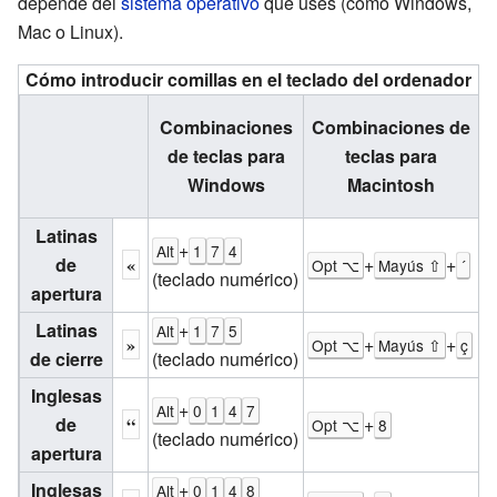
depende del
sistema operativo
que uses (como Windows,
Mac o Linux).
Cómo introducir comillas en el teclado del ordenador
C
Combinaciones
Combinaciones de
de teclas para
teclas para
Windows
Macintosh
Latinas
+
Alt
1
7
4
C
de
«
+
+
Opt ⌥
Mayús ⇧
´
(teclado numérico)
A
apertura
Latinas
+
Alt
1
7
5
C
»
+
+
Opt ⌥
Mayús ⇧
ç
de cierre
(teclado numérico)
A
Inglesas
+
Alt
0
1
4
7
C
de
“
+
Opt ⌥
8
(teclado numérico)
A
apertura
Inglesas
+
Alt
0
1
4
8
C