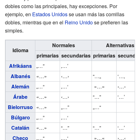
dobles como las principales, hay excepciones. Por
ejemplo, en
Estados Unidos
se usan más las comillas
dobles, mientras que en el
Reino Unido
se prefieren las
simples.
Normales
Alternativas
Idioma
primarias
secundarias
primarias
secundar
Afrikáans
„…”
‚…’
Albanés
«…»
‹…›
“…„
‘…‚
Alemán
„…“
‚…‘
»…«
›…‹
Árabe
«…»
‹…›
“…”
‘…’
Bielorruso
«…»
„…”
„…“
Búlgaro
„…”
‚…‘
Catalán
«…»
“…”
“…”
‘…’
Checo
„…“
‚…‘
»…«
›…‹