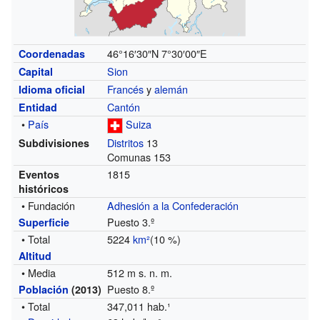
46°16′30″N
7°30′00″E
Coordenadas
Sion
Capital
Francés
y
alemán
Idioma oficial
Cantón
Entidad
•
País
Suiza
Distritos
13
Subdivisiones
Comunas 153
1815
Eventos
históricos
• Fundación
Adhesión a la Confederación
Puesto 3.º
Superficie
• Total
5224
km²
(10 %)
Altitud
• Media
512 m s. n. m.
Puesto 8.º
Población
(2013)
• Total
347,011 hab.¹