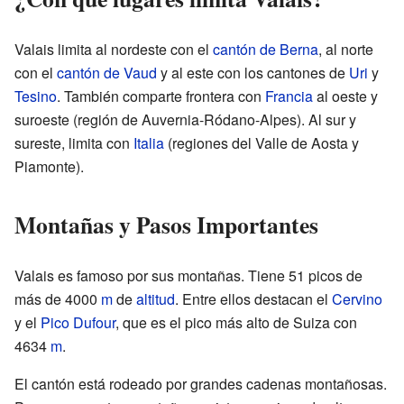
Valais limita al nordeste con el
cantón de Berna
, al norte
con el
cantón de Vaud
y al este con los cantones de
Uri
y
Tesino
. También comparte frontera con
Francia
al oeste y
suroeste (región de Auvernia-Ródano-Alpes). Al sur y
sureste, limita con
Italia
(regiones del Valle de Aosta y
Piamonte).
Montañas y Pasos Importantes
Valais es famoso por sus montañas. Tiene 51 picos de
más de 4000
m
de
altitud
. Entre ellos destacan el
Cervino
y el
Pico Dufour
, que es el pico más alto de Suiza con
4634
m
.
El cantón está rodeado por grandes cadenas montañosas.