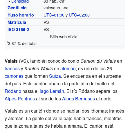
•
Densidad
63 hab./km²
valesano, -na
Gentilicio
UTC+01:00
y
UTC+02:00
Huso horario
VS
Matrícula
VS
ISO 3166-2
Sitio web oficial
1
3,87 % del total
Valais
(VS), también conocido como
Canton du Valais
en
francés
y
Kanton Wallis
en
alemán
, es uno de los 26
cantones
que forman
Suiza
. Se encuentra en el suroeste
del país. Este cantón abarca la parte alta del valle del
Ródano
hasta el
lago Lemán
. El río Ródano separa los
Alpes Peninos
al sur de los
Alpes Berneses
al norte.
Valais es un cantón donde se hablan dos idiomas: francés
y alemán. La gente del valle bajo habla francés, mientras
que la zona alta es de habla alemana. El cantón está