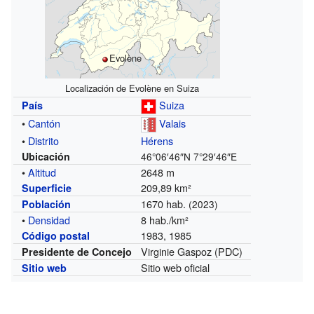
Evolène
Localización de Evolène en Suiza
Suiza
País
•
Cantón
Valais
•
Distrito
Hérens
Ubicación
46°06′46″N
7°29′46″E
•
Altitud
2648 m
209,89 km²
Superficie
1670 hab.
Población
(2023)
•
Densidad
8 hab./km²
1983, 1985
Código postal
Virginie Gaspoz (PDC)
Presidente de Concejo
Sitio web oficial
Sitio web