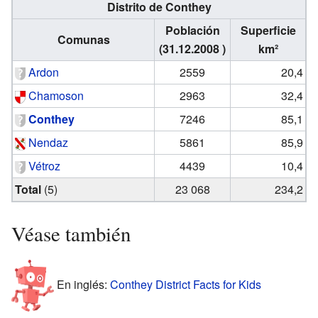
Distrito de Conthey
Población
Superficie
Comunas
(31.12.2008 )
km²
Ardon
2559
20,4
Chamoson
2963
32,4
Conthey
7246
85,1
Nendaz
5861
85,9
Vétroz
4439
10,4
Total
(5)
23 068
234,2
Véase también
En inglés:
Conthey District Facts for Kids