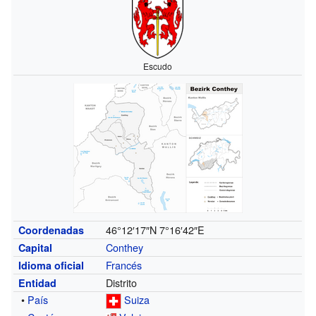
Escudo
46°12′17″N
7°16′42″E
Coordenadas
Conthey
Capital
Francés
Idioma oficial
Distrito
Entidad
•
País
Suiza