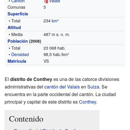
•
Cantón
Valais
Comunas
5
Superficie
• Total
234
km²
Altitud
• Media
487 m s. n. m.
Población
(2008)
• Total
23 068 hab.
•
Densidad
98,5 hab./km²
VS
Matrícula
El
distrito de Conthey
es una de las catorce divisiones
administrativas del
cantón del Valais
en
Suiza
. Se
encuentra en la parte occidental del cantón. La ciudad
principal y capital de este distrito es
Conthey
.
Contenido