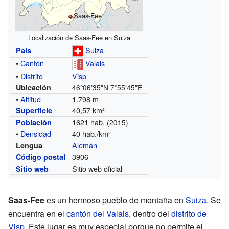
Saas-Fee
Localización de Saas-Fee en Suiza
Suiza
País
•
Cantón
Valais
•
Distrito
Visp
Ubicación
46°06′35″N
7°55′45″E
•
Altitud
1.798 m
40,57 km²
Superficie
1621 hab.
Población
(2015)
•
Densidad
40 hab./km²
Alemán
Lengua
3906
Código postal
Sitio web oficial
Sitio web
Saas-Fee
es un hermoso pueblo de montaña en
Suiza
. Se
encuentra en el
cantón del Valais
, dentro del
distrito de
Visp
. Este lugar es muy especial porque no permite el