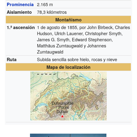
2.165 m
Prominencia
78,3 kilómetros
Aislamiento
Montañismo
1 de agosto de 1855, por John Birbeck, Charles
1.ª ascensión
Hudson, Ulrich Lauener, Christopher Smyth,
James G. Smyth, Edward Stephenson,
Matthäus Zumtaugwald y Johannes
Zumtaugwald
Subida sencilla sobre hielo, rocas y nieve
Ruta
Mapa de localización
Dufourspitze
/ Punta
Dufour