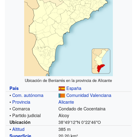
Ubicación de Beniarrés en la provincia de Alicante
España
País
•
Com. autónoma
Comunidad Valenciana
•
Provincia
Alicante
• Comarca
Condado de Cocentaina
• Partido judicial
Alcoy
Ubicación
38°49′12″N
0°22′46″O
•
Altitud
385 m
20,20 km²
Superficie