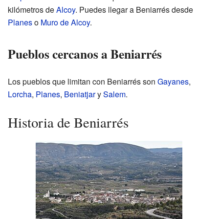
kilómetros de
Alcoy
. Puedes llegar a Beniarrés desde
Planes
o
Muro de Alcoy
.
Pueblos cercanos a Beniarrés
Los pueblos que limitan con Beniarrés son
Gayanes
,
Lorcha
,
Planes
,
Beniatjar
y
Salem
.
Historia de Beniarrés