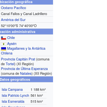
bicación geográfica
Océano Pacífico
Canal Fallos y Canal Ladrillero
América del Sur
52°10′00″S
74°40′00″O
cación administrativa
Chile
Aysén
Magallanes y la Antártica
Chilena
Provincia Capitán Prat
(comuna
de
Tortel
) (XI Región)
Provincia de Última Esperanza
(comuna de
Natales
) (XII Región)
Datos geográficos
Isla Campana
1 188 km²
Isla Patricio Lynch
561 km²
Isla Esmeralda
515 km²