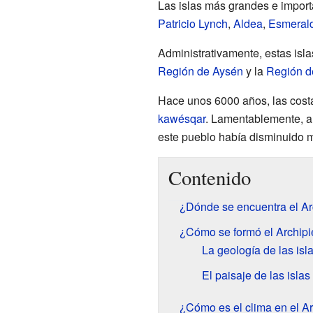
Las islas más grandes e import
Patricio Lynch
,
Aldea
,
Esmeral
Administrativamente, estas isla
Región de Aysén
y la
Región d
Hace unos 6000 años, las costa
kawésqar
. Lamentablemente, a 
este pueblo había disminuido 
Contenido
¿Dónde se encuentra el A
¿Cómo se formó el Archip
La geología de las isl
El paisaje de las islas
¿Cómo es el clima en el 