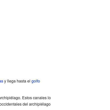
as
y llega hasta el
golfo
archipiélago. Estos canales lo
 occidentales del archipiélago