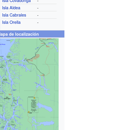
Isla Covadonga
-
Isla Aldea
-
Isla Cabrales
-
Isla Orella
-
apa de localización