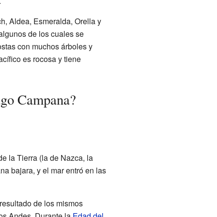
.
h, Aldea, Esmeralda, Orella y
algunos de los cuales se
costas con muchos árboles y
cífico es rocosa y tiene
lago Campana?
e la Tierra (la de Nazca, la
a bajara, y el mar entró en las
 resultado de los mismos
 los Andes. Durante la
Edad del