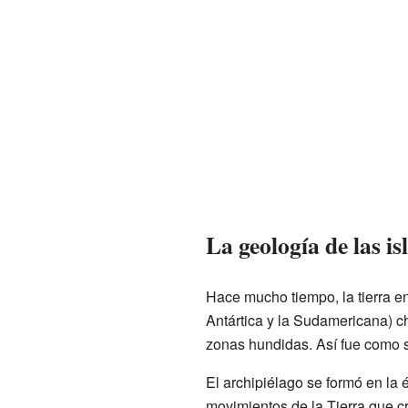
La geología de las is
Hace mucho tiempo, la tierra en
Antártica y la Sudamericana) c
zonas hundidas. Así fue como s
El archipiélago se formó en la 
movimientos de la Tierra que cr