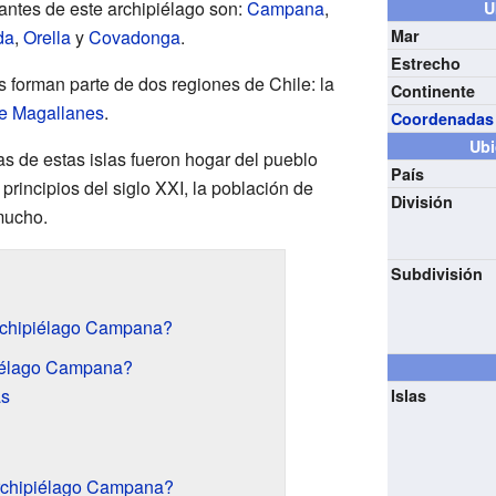
antes de este archipiélago son:
Campana
,
U
da
,
Orella
y
Covadonga
.
Mar
Estrecho
s forman parte de dos regiones de Chile: la
Continente
e Magallanes
.
Coordenadas
Ubi
s de estas islas fueron hogar del pueblo
País
principios del siglo XXI, la población de
División
mucho.
Subdivisión
rchipiélago Campana?
iélago Campana?
as
Islas
Archipiélago Campana?