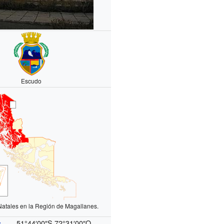
Escudo
tales en la Región de Magallanes.
51°44′00″S
72°31′00″O
s