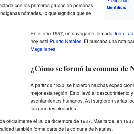
•
Densidad
nectada con los primeros grupos de personas
Gentilicio
 indígenas nómades, lo que significa que se
En el año 1557, un navegante llamado
Juan Ladr
hoy está
Puerto Natales
. Él buscaba una ruta par
Magallanes
.
¿Cómo se formó la comuna de N
A partir de 1830, se hicieron muchas expedicione
mejor esta región. Esto llevó al descubrimiento 
asentamientos humanos. Así surgieron varias lo
las grandes ciudades.
a oficialmente el 30 de diciembre de 1927. Más tarde, en 1937
ocalidad también forma parte de la comuna de Natales.