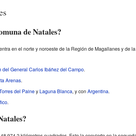
es
comuna de Natales?
tra en el norte y noroeste de la Región de Magallanes y de la 
 del General Carlos Ibáñez del Campo
.
ta Arenas
.
Torres del Paine
y
Laguna Blanca
, y con
Argentina
.
fico
.
Natales?
e 48.974,2 kilómetros cuadrados. Esto la convierte en la segu