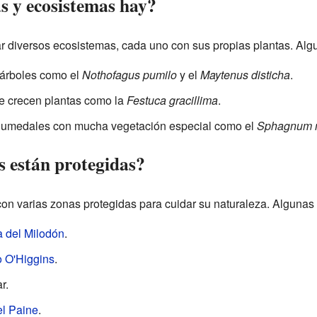
s y ecosistemas hay?
r diversos ecosistemas, cada uno con sus propias plantas. Alg
árboles como el
Nothofagus pumilo
y el
Maytenus disticha
.
e crecen plantas como la
Festuca gracillima
.
humedales con mucha vegetación especial como el
Sphagnum 
s están protegidas?
n varias zonas protegidas para cuidar su naturaleza. Algunas 
 del Milodón
.
 O'Higgins
.
r.
el Paine
.