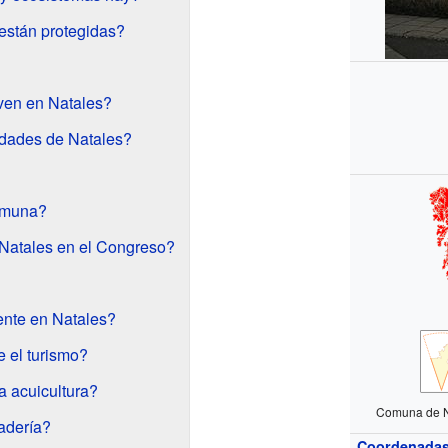
están protegidas?
ven en Natales?
idades de Natales?
omuna?
Natales en el Congreso?
ente en Natales?
e el turismo?
a acuicultura?
Comuna de Na
adería?
Coordenada