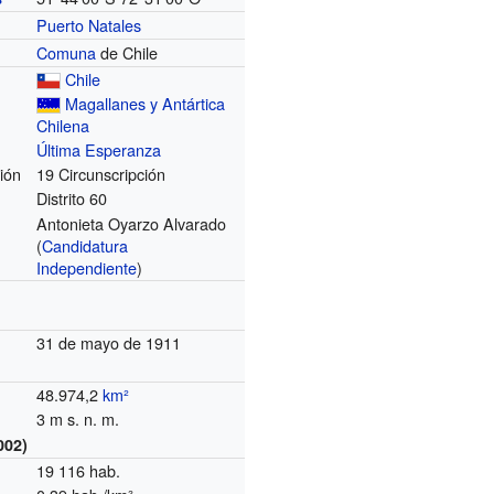
Puerto Natales
Comuna
de Chile
Chile
Magallanes y Antártica
Chilena
Última Esperanza
ión
19 Circunscripción
Distrito 60
Antonieta Oyarzo Alvarado
(
Candidatura
Independiente
)
31 de mayo de 1911
48.974,2
km²
3 m s. n. m.
002)
19 116 hab.