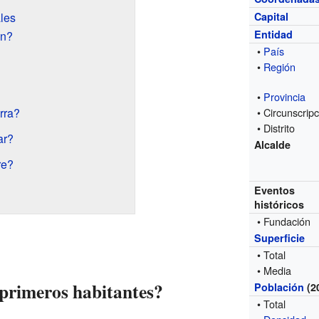
Capital
les
Entidad
ón?
•
País
•
Región
•
Provincia
• Circunscripc
rra?
• Distrito
ar?
Alcalde
re?
Eventos
históricos
• Fundación
Superficie
• Total
• Media
 primeros habitantes?
Población
(2
• Total