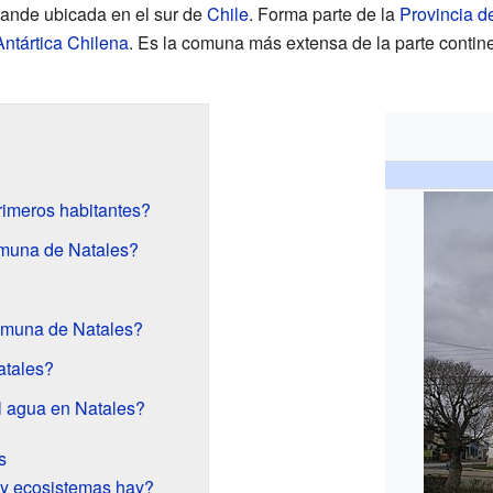
nde ubicada en el sur de
Chile
. Forma parte de la
Provincia d
ntártica Chilena
. Es la comuna más extensa de la parte continen
rimeros habitantes?
muna de Natales?
omuna de Natales?
atales?
l agua en Natales?
s
 y ecosistemas hay?