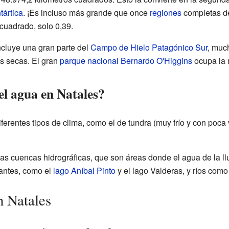
tártica
. ¡Es incluso más grande que once
regiones
completas de
cuadrado, solo 0,39.
ncluye una gran parte del
Campo de Hielo Patagónico Sur
, mu
s secas. El gran
parque nacional Bernardo O'Higgins
ocupa la m
el agua en Natales?
erentes tipos de clima, como el de tundra (muy frío y con poca 
 cuencas hidrográficas, que son áreas donde el agua de la lluvi
tantes, como el
lago Aníbal Pinto
y el lago Valderas, y ríos como
 Natales