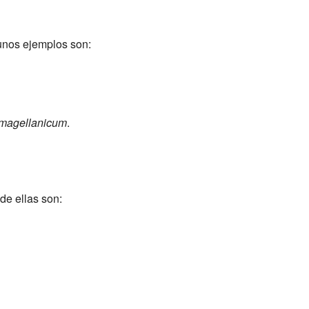
unos ejemplos son:
magellanicum
.
de ellas son: