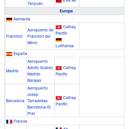
EVA Air
Taoyuan
Europa
Alemania
Cathay
Aeropuerto de
Pacific
Fráncfort
Fráncfort del
Meno
Lufthansa
España
Aeropuerto
Adolfo Suárez
Cathay
Madrid
Madrid-
Pacific
Barajas
Aeropuerto
Josep
Cathay
Barcelona
Tarradellas
Pacific
Barcelona-El
Prat
Francia
Air