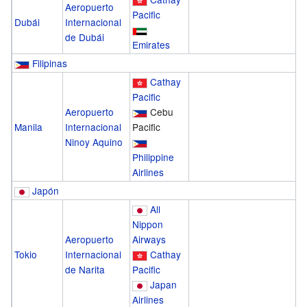
Aeropuerto
Pacific
Dubái
Internacional
de Dubái
Emirates
Filipinas
Cathay
Pacific
Aeropuerto
Cebu
Manila
Internacional
Pacific
Ninoy Aquino
Philippine
Airlines
Japón
All
Nippon
Aeropuerto
Airways
Tokio
Internacional
Cathay
de Narita
Pacific
Japan
Airlines