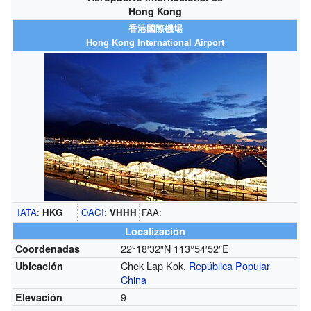
Hong Kong
香港國際機場
Hong Kong International Airport
IATA
:
HKG
OACI
:
VHHH
FAA:
Localización
22°18′32″N
113°54′52″E
Coordenadas
Chek Lap Kok,
República Popular
Ubicación
China
9
Elevación