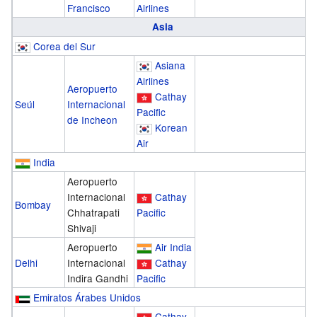
Francisco
Airlines
Asia
Corea del Sur
Asiana
Airlines
Aeropuerto
Cathay
Seúl
Internacional
Pacific
de Incheon
Korean
Air
India
Aeropuerto
Internacional
Cathay
Bombay
Chhatrapati
Pacific
Shivaji
Aeropuerto
Air India
Delhi
Internacional
Cathay
Indira Gandhi
Pacific
Emiratos Árabes Unidos
Cathay