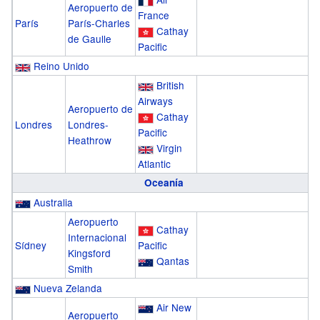
Aeropuerto de
France
París
París-Charles
Cathay
de Gaulle
Pacific
Reino Unido
British
Airways
Aeropuerto de
Cathay
Londres
Londres-
Pacific
Heathrow
Virgin
Atlantic
Oceanía
Australia
Aeropuerto
Cathay
Internacional
Sídney
Pacific
Kingsford
Qantas
Smith
Nueva Zelanda
Air New
Aeropuerto