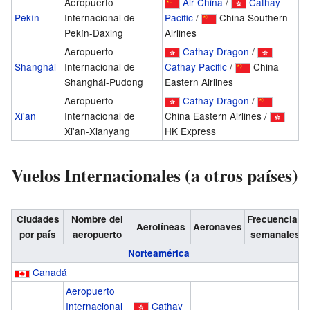
Aeropuerto
Air China
/
Cathay
Pekín
Internacional de
Pacific
/
China Southern
Pekín-Daxing
Airlines
Aeropuerto
Cathay Dragon
/
Shanghái
Internacional de
Cathay Pacific
/
China
Shanghái-Pudong
Eastern Airlines
Aeropuerto
Cathay Dragon
/
Xi'an
Internacional de
China Eastern Airlines /
Xi'an-Xianyang
HK Express
Vuelos Internacionales (a otros países)
Ciudades
Nombre del
Frecuencias
Aerolíneas
Aeronaves
por país
aeropuerto
semanales
Norteamérica
Canadá
Aeropuerto
Internacional
Cathay