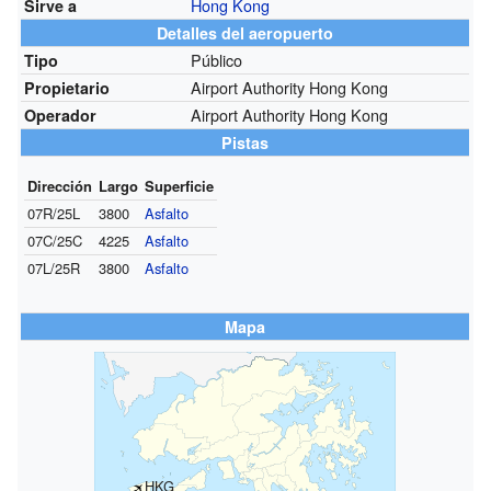
Hong Kong
Sirve a
Detalles del aeropuerto
Público
Tipo
Airport Authority Hong Kong
Propietario
Airport Authority Hong Kong
Operador
Pistas
Dirección
Largo
Superficie
07R/25L
3800
Asfalto
07C/25C
4225
Asfalto
07L/25R
3800
Asfalto
Mapa
HKG