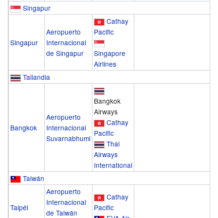
Singapur
Cathay
Aeropuerto
Pacific
Singapur
Internacional
de Singapur
Singapore
Airlines
Tailandia
Bangkok
Airways
Aeropuerto
Cathay
Bangkok
Internacional
Pacific
Suvarnabhumi
Thai
Airways
International
Taiwán
Aeropuerto
Cathay
Internacional
Taipéi
Pacific
de Taiwán