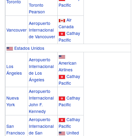
Toronto
Toronto
Pacific
Pearson
Air
Aeropuerto
Canada
Vancouver
Internacional
Cathay
de Vancouver
Pacific
Estados Unidos
Aeropuerto
American
Los
Internacional
Airlines
Ángeles
de Los
Cathay
Ángeles
Pacific
Aeropuerto
Nueva
Internacional
Cathay
York
John F.
Pacific
Kennedy
Aeropuerto
Cathay
San
Internacional
Pacific
Francisco
de San
United